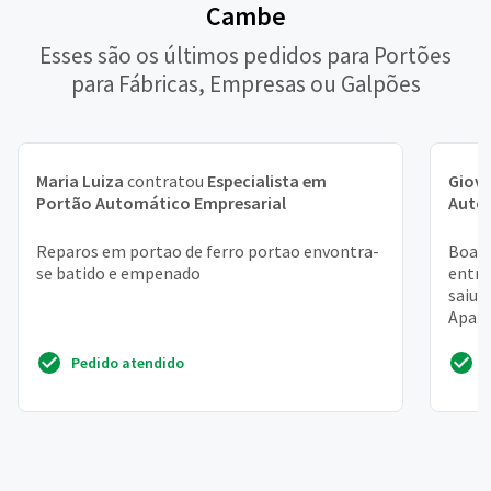
Cambe
Esses são os últimos pedidos para Portões
para Fábricas, Empresas ou Galpões
Maria Luiza
contratou
Especialista em
Giov
Portão Automático Empresarial
Auto
Reparos em portao de ferro portao envontra-
Boa t
se batido e empenado
entra
saiu 
Apare
funci
Pedido atendido