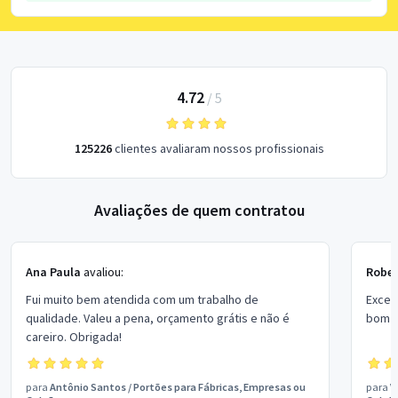
4.72
/
5
125226
clientes avaliaram nossos profissionais
Avaliações de quem contratou
Ana Paula
avaliou:
Rober
Fui muito bem atendida com um trabalho de
Excel
qualidade. Valeu a pena, orçamento grátis e não é
bom p
careiro. Obrigada!
para
Antônio Santos
/
Portões para Fábricas, Empresas ou
para
V