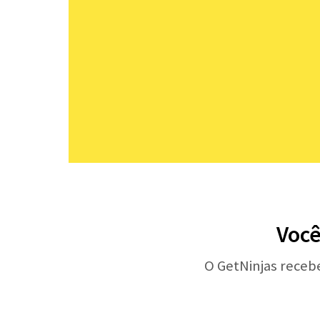
Você
O GetNinjas receb