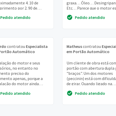
ximadamente 4. 10 de
graxa. . . Óleo. . . Desingripant
rimento por 2. 90 de
Etc. . . Parece que o motor e
ra. Não quero incluir o
fraco e tbm que ...
Pedido atendido
Pedido atendido
ao social
ardo
contratou
Especialista
Matheus
contratou
Especia
Portão Automático
em Portão Automático
alação do motor e seus
Um cliente de obra está com
sórios, no entanto no
portão com abertura dupla 
ento preciso do
"braços". Um dos motores
mento apenas, porque a
(peccinin) está com dificuld
alação do motor ainda
de girar. Quando ligado na
ende da manutenção dos
energia elétrica não gira,
Pedido atendido
Pedido atendido
hos e a complementação do
somente se der...
ão...