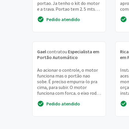
portao. Ja tenho o kit do motor
apro
e a trava. Portao tem 2. 5 mts
comp
por 2. 2 MT. Parte eletrica esta
altu
Pedido atendido
pronta
port
Gael
contratou
Especialista em
Ric
Portão Automático
em 
Ao acionar o controle, o motor
Inst
funciona mas o portão nao
aces
sobe. É preciso empurra-lo pra
mom
cima, para subir. O motor
orça
funciona com força, o eixo roda,
inst
mas o portão não sobe. Para
dep
Pedido atendido
descer funci...
tril
port