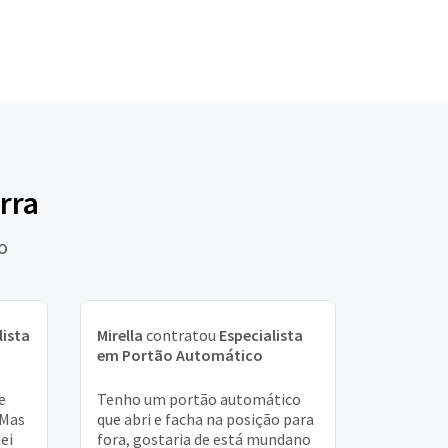
rra
o
lista
Mirella
contratou
Especialista
em Portão Automático
e
Tenho um portão automático
 Mas
que abri e facha na posição para
uei
fora, gostaria de está mundano