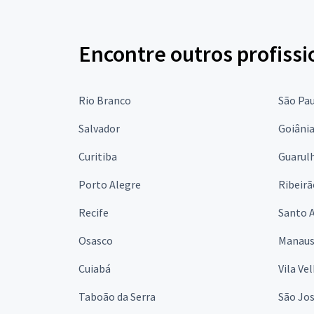
Encontre outros profissi
Rio Branco
São Pa
Salvador
Goiâni
Curitiba
Guarul
Porto Alegre
Ribeirã
Recife
Santo 
Osasco
Manau
Cuiabá
Vila Ve
Taboão da Serra
São Jo