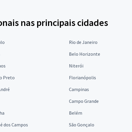
onais nas principais cidades
ulo
Rio de Janeiro
a
Belo Horizonte
hos
Niterói
o Preto
Florianópolis
André
Campinas
s
Campo Grande
lha
Belém
sé dos Campos
São Gonçalo