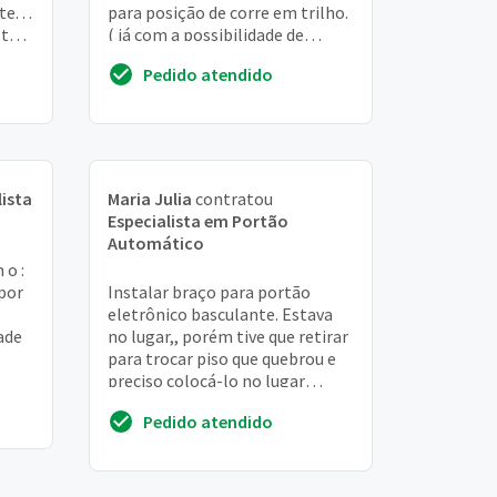
e. . .
para posição de corre em trilho.
stá
( já com a possibilidade de
aproveitar o motor) portão
Pedido atendido
possui 2...
lista
Maria Julia
contratou
Especialista em Portão
Automático
 o :
por
Instalar braço para portão
eletrônico basculante. Estava
ade
no lugar,, porém tive que retirar
para trocar piso que quebrou e
preciso colocá-lo no lugar
novamente
Pedido atendido