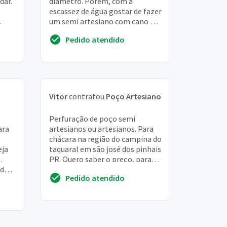
dar.
diâmetro. Porém, com a
escassez de água gostar de fazer
um semi artesiano com cano de
menor diâmetro com motor
Pedido atendido
bomba externo
Vitor
contratou
Poço Artesiano
Perfuração de poço semi
ara
artesianos ou artesianos. Para
chácara na região do campina do
eja
taquaral em são josé dos pinhais
.
PR. Quero saber o preço, para
ndo
posterior ir no local verificar
Pedido atendido
e