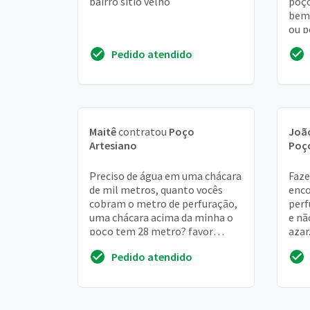
bairro sítio velho
poço
bem 
ou p
cois
Pedido atendido
Maitê
contratou
Poço
Joã
Artesiano
Poç
Preciso de água em uma chácara
Faze
de mil metros, quanto vocês
enco
cobram o metro de perfuração,
perf
uma chácara acima da minha o
e nã
poço tem 28 metro? favor
azar
passar orçamento. Obrigada
imag
Pedido atendido
águ..