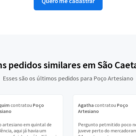
Quero me cadastrar
ns pedidos similares em São Caet
Esses são os últimos pedidos para Poço Artesiano
quim
contratou
Poço
Agatha
contratou
Poço
siano
Artesiano
 artesiano em quintal de
Pergunto petmitido poco n
dência, aqui já havia um
juveve perto do mercadora