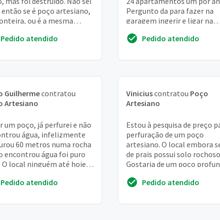
, mas foi destruído. Não sei
24 apartamentos um por an
então se é poço artesiano,
Pergunto da para fazer na
onteira, ou é a mesma
garagem ingerir e ligar na
a?
cisterna? temos 40 m3 de
Pedido atendido
Pedido atendido
cisterna e caixa d'água...
o Guilherme
contratou
Vinicius
contratou
Poço
o Artesiano
Artesiano
r um poço, já perfurei e não
Estou à pesquisa de preço p
ntrou água, infelizmente
perfuração de um poço
urou 60 metros numa rocha
artesiano. O local embora s
o encontrou água foi puro
de prais possui solo rochoso
. O local ninguém até hoje
Gostaria de um poço profu
inava que não ia encontrar
para obter água de qualidad
Pedido atendido
Pedido atendido
.