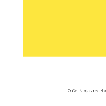
O GetNinjas receb