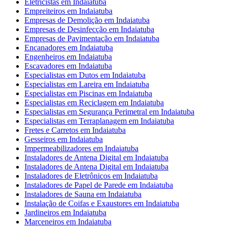
Eletricistas em Indaiatuba
Empreiteiros em Indaiatuba
Empresas de Demolição em Indaiatuba
Empresas de Desinfecção em Indaiatuba
Empresas de Pavimentação em Indaiatuba
Encanadores em Indaiatuba
Engenheiros em Indaiatuba
Escavadores em Indaiatuba
Especialistas em Dutos em Indaiatuba
Especialistas em Lareira em Indaiatuba
Especialistas em Piscinas em Indaiatuba
Especialistas em Reciclagem em Indaiatuba
Especialistas em Segurança Perimetral em Indaiatuba
Especialistas em Terraplanagem em Indaiatuba
Fretes e Carretos em Indaiatuba
Gesseiros em Indaiatuba
Impermeabilizadores em Indaiatuba
Instaladores de Antena Digital em Indaiatuba
Instaladores de Antena Digital em Indaiatuba
Instaladores de Eletrônicos em Indaiatuba
Instaladores de Papel de Parede em Indaiatuba
Instaladores de Sauna em Indaiatuba
Instalação de Coifas e Exaustores em Indaiatuba
Jardineiros em Indaiatuba
Marceneiros em Indaiatuba