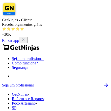
GetNinjas - Cliente
Receba orçamentos grátis
+30K
Baixar app
Seja um profissional
Como funciona?
Segurança
Seja um profissional
GetNinjas
›
Reformas e Reparos
›
Poço Artesiano
›
SP
›