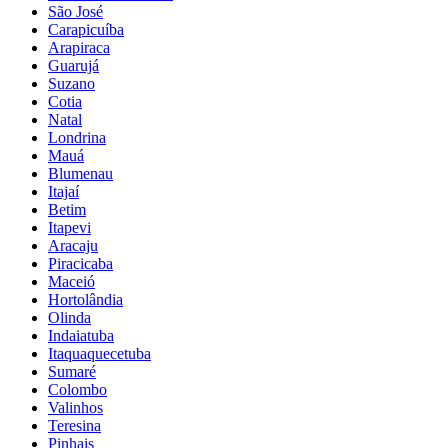
São José
Carapicuíba
Arapiraca
Guarujá
Suzano
Cotia
Natal
Londrina
Mauá
Blumenau
Itajaí
Betim
Itapevi
Aracaju
Piracicaba
Maceió
Hortolândia
Olinda
Indaiatuba
Itaquaquecetuba
Sumaré
Colombo
Valinhos
Teresina
Pinhais