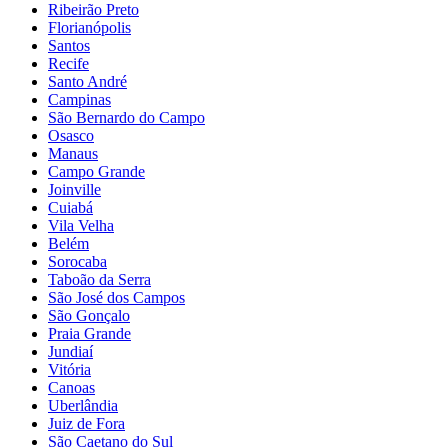
Ribeirão Preto
Florianópolis
Santos
Recife
Santo André
Campinas
São Bernardo do Campo
Osasco
Manaus
Campo Grande
Joinville
Cuiabá
Vila Velha
Belém
Sorocaba
Taboão da Serra
São José dos Campos
São Gonçalo
Praia Grande
Jundiaí
Vitória
Canoas
Uberlândia
Juiz de Fora
São Caetano do Sul