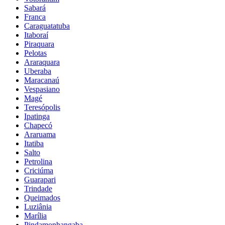
Sabará
Franca
Caraguatatuba
Itaboraí
Piraquara
Pelotas
Araraquara
Uberaba
Maracanaú
Vespasiano
Magé
Teresópolis
Ipatinga
Chapecó
Araruama
Itatiba
Salto
Petrolina
Criciúma
Guarapari
Trindade
Queimados
Luziânia
Marília
Pindamonhangaba