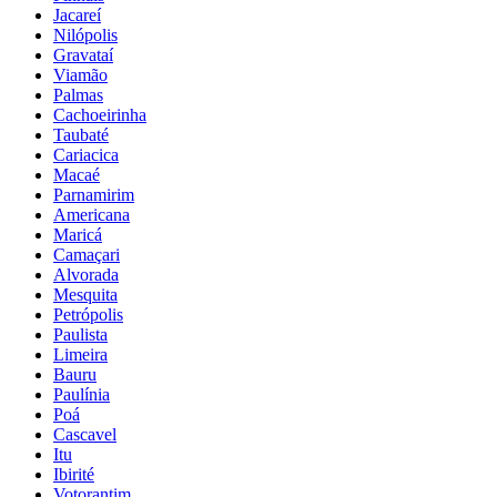
Jacareí
Nilópolis
Gravataí
Viamão
Palmas
Cachoeirinha
Taubaté
Cariacica
Macaé
Parnamirim
Americana
Maricá
Camaçari
Alvorada
Mesquita
Petrópolis
Paulista
Limeira
Bauru
Paulínia
Poá
Cascavel
Itu
Ibirité
Votorantim