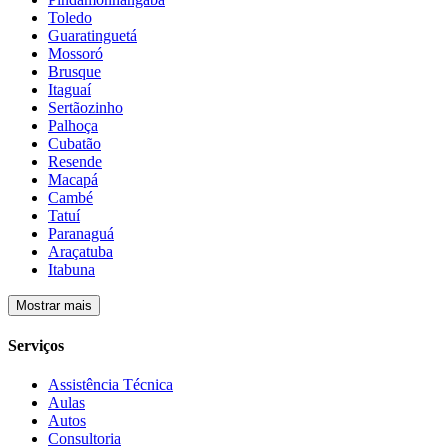
Toledo
Guaratinguetá
Mossoró
Brusque
Itaguaí
Sertãozinho
Palhoça
Cubatão
Resende
Macapá
Cambé
Tatuí
Paranaguá
Araçatuba
Itabuna
Mostrar mais
Serviços
Assistência Técnica
Aulas
Autos
Consultoria