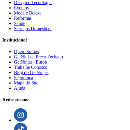
Design e Tecnologia
Eventos
Moda e Beleza
Reformas
Saúde
Serviços Domésticos
Institucional
Quem Somos
GetNinjas | Preço Fechado
GetNinjas | Europ
Trabalhe Conosco
Blog do GetNinjas
Segurança
Mapa do Site
Ajuda
Redes sociais