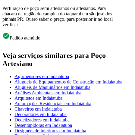
Perfuração de poço semi artesianos ou artesianos. Para
chácara na região do campina do taquaral em são josé dos
pinhais PR. Quero saber o preço, para posterior ir no local
verificar
Pedido atendido
Veja serviços similares para Poço
Artesiano
Agrimensores em Indaiatuba
Alugueis de Equipamentos de Construção em Indaiatuba
Alugueis de Maquinários em Indaiatuba
Análises Ambientais em Indaiatuba
Arquitetos em Indaiatuba
Automações Residenciais em Indaiatuba
Chaveiros em Indaiatuba
Decoradores em Indaiatuba
Dedetizadores em Indaiatuba
Desentupidoras em Indaiatuba
Designers de Interiores em Indaiatuba