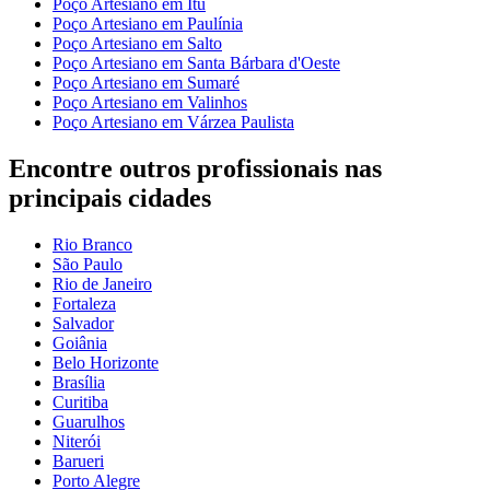
Poço Artesiano em Itu
Poço Artesiano em Paulínia
Poço Artesiano em Salto
Poço Artesiano em Santa Bárbara d'Oeste
Poço Artesiano em Sumaré
Poço Artesiano em Valinhos
Poço Artesiano em Várzea Paulista
Encontre outros profissionais nas
principais cidades
Rio Branco
São Paulo
Rio de Janeiro
Fortaleza
Salvador
Goiânia
Belo Horizonte
Brasília
Curitiba
Guarulhos
Niterói
Barueri
Porto Alegre