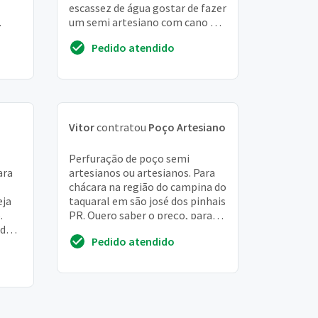
escassez de água gostar de fazer
um semi artesiano com cano de
menor diâmetro com motor
Pedido atendido
bomba externo
Vitor
contratou
Poço Artesiano
Perfuração de poço semi
ara
artesianos ou artesianos. Para
chácara na região do campina do
eja
taquaral em são josé dos pinhais
.
PR. Quero saber o preço, para
ndo
posterior ir no local verificar
Pedido atendido
e