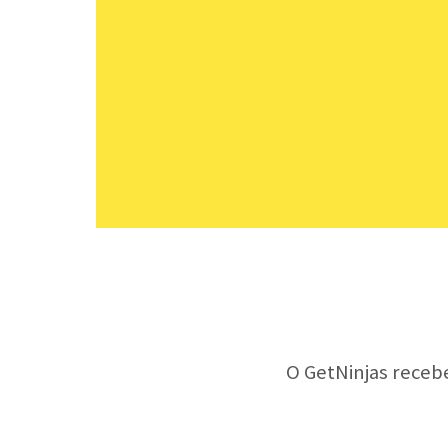
O GetNinjas receb