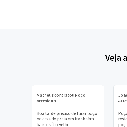
Veja 
Matheus
contratou
Poço
Joa
Artesiano
Arte
Boa tarde preciso de furar poço
Poço
na casa de praia em itanhaém
resi
bairro sítio velho
poço