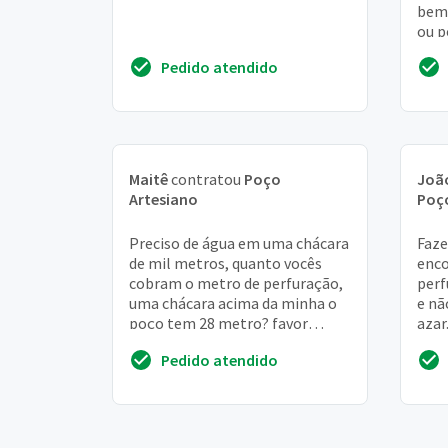
bem 
ou p
cois
Pedido atendido
Maitê
contratou
Poço
Joã
Artesiano
Poç
Preciso de água em uma chácara
Faze
de mil metros, quanto vocês
enco
cobram o metro de perfuração,
perf
uma chácara acima da minha o
e nã
poço tem 28 metro? favor
azar
passar orçamento. Obrigada
imag
Pedido atendido
águ..