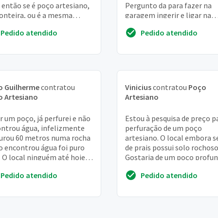
então se é poço artesiano,
Pergunto da para fazer na
onteira, ou é a mesma
garagem ingerir e ligar na
a?
cisterna? temos 40 m3 de
Pedido atendido
Pedido atendido
cisterna e caixa d'água...
o Guilherme
contratou
Vinicius
contratou
Poço
o Artesiano
Artesiano
r um poço, já perfurei e não
Estou à pesquisa de preço p
ntrou água, infelizmente
perfuração de um poço
urou 60 metros numa rocha
artesiano. O local embora s
o encontrou água foi puro
de prais possui solo rochoso
. O local ninguém até hoje
Gostaria de um poço profu
inava que não ia encontrar
para obter água de qualidad
Pedido atendido
Pedido atendido
.