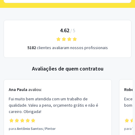
4.62
/
5
5182
clientes avaliaram nossos profissionais
Avaliações de quem contratou
Ana Paula
avaliou:
Rober
Fui muito bem atendida com um trabalho de
Excel
qualidade. Valeu a pena, orçamento grátis e não é
bom p
careiro. Obrigada!
para
Antônio Santos
/
Pintor
para
V