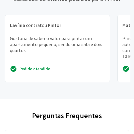
Lavínia
contratou
Pintor
Math
Gostaria de saber o valor para pintar um
Pintu
apartamento pequeno, sendo uma sala e dois
autom
quartos
compr
10 MT
textu
Pedido atendido
Perguntas Frequentes