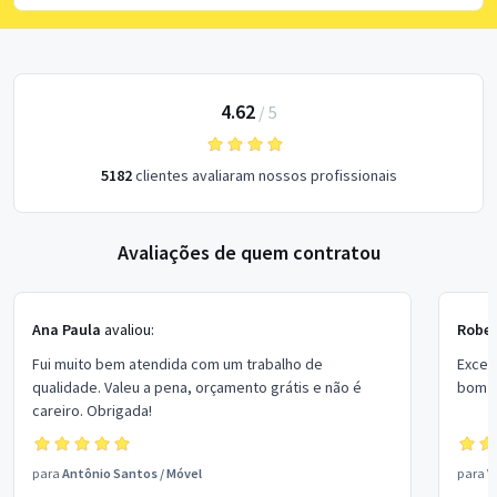
4.62
/
5
5182
clientes avaliaram nossos profissionais
Avaliações de quem contratou
Ana Paula
avaliou:
Rober
Fui muito bem atendida com um trabalho de
Excel
qualidade. Valeu a pena, orçamento grátis e não é
bom p
careiro. Obrigada!
para
Antônio Santos
/
Móvel
para
V