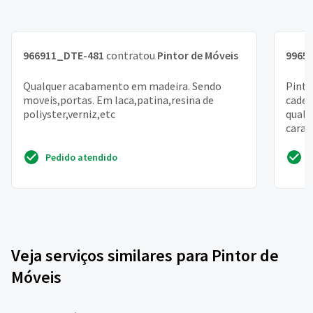
966911_DTE-481
contratou
Pintor de Móveis
9965
Qualquer acabamento em madeira. Sendo
Pint
moveis,portas. Em laca,patina,resina de
cadei
poliyster,verniz,etc
quali
cara 
Pedido atendido
Veja serviços similares para Pintor de
Móveis