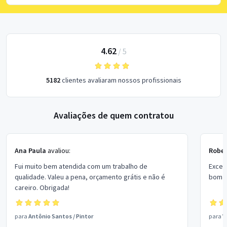
4.62
/
5
5182
clientes avaliaram nossos profissionais
Avaliações de quem contratou
Ana Paula
avaliou:
Rober
Fui muito bem atendida com um trabalho de
Excel
qualidade. Valeu a pena, orçamento grátis e não é
bom p
careiro. Obrigada!
para
Antônio Santos
/
Pintor
para
V