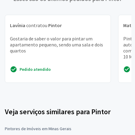
Lavínia
contratou
Pintor
Math
Gostaria de saber o valor para pintar um
Pintu
apartamento pequeno, sendo uma sala e dois
autom
quartos
compr
10 MT
textu
Pedido atendido
Veja serviços similares para Pintor
Pintores de Imóveis em Minas Gerais