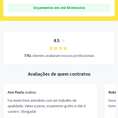
Orçamentos em até 60 minutos
4.5
/
5
7751
clientes avaliaram nossos profissionais
Avaliações de quem contratou
Ana Paula
avaliou:
Rober
Fui muito bem atendida com um trabalho de
Excel
qualidade. Valeu a pena, orçamento grátis e não é
bom p
careiro. Obrigada!