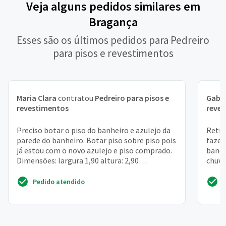
Veja alguns pedidos similares em
Bragança
Esses são os últimos pedidos para Pedreiro
para pisos e revestimentos
Maria Clara
contratou
Pedreiro para pisos e
Gabri
revestimentos
reve
Preciso botar o piso do banheiro e azulejo da
Retir
parede do banheiro. Botar piso sobre piso pois
fazer
já estou com o novo azulejo e piso comprado.
banca
Dimensões: largura 1,90 altura: 2,90
chuve
comprimento:...
porta,
Pedido atendido