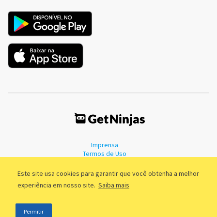
Imprensa
Termos de Uso
Política de Privacidade
Este site usa cookies para garantir que você obtenha a melhor
experiência em nosso site.
Saiba mais
©2011 - 2026, GetNinjas LTDA. CNPJ 55.744.877/0001-89 - Rua Dr.
Permitir
Fernandes Coelho, 85 - 3º andar - São Paulo/SP - Brasil