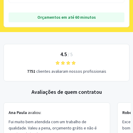
Orçamentos em até 60 minutos
4.5
/
5
7751
clientes avaliaram nossos profissionais
Avaliações de quem contratou
Ana Paula
avaliou:
Rober
Fui muito bem atendida com um trabalho de
Excel
qualidade. Valeu a pena, orçamento grátis e não é
bom p