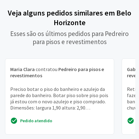
Veja alguns pedidos similares em Belo
Horizonte
Esses são os últimos pedidos para Pedreiro
para pisos e revestimentos
Maria Clara
contratou
Pedreiro para pisos e
Gabri
revestimentos
reve
Preciso botar o piso do banheiro e azulejo da
Retir
parede do banheiro. Botar piso sobre piso pois
fazer
já estou com o novo azulejo e piso comprado.
banca
Dimensões: largura 1,90 altura: 2,90
chuve
comprimento:...
porta,
Pedido atendido