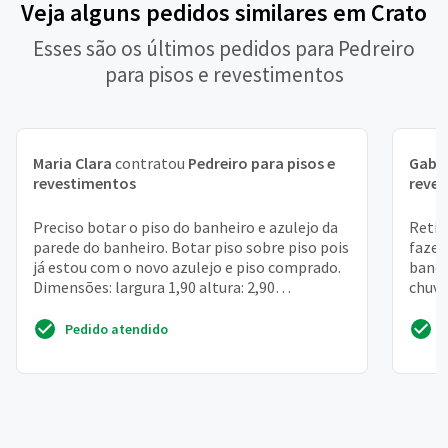
Veja alguns pedidos similares em Crato
Esses são os últimos pedidos para Pedreiro
para pisos e revestimentos
Maria Clara
contratou
Pedreiro para pisos e
Gabri
revestimentos
reve
Preciso botar o piso do banheiro e azulejo da
Retir
parede do banheiro. Botar piso sobre piso pois
fazer
já estou com o novo azulejo e piso comprado.
banca
Dimensões: largura 1,90 altura: 2,90
chuve
comprimento:...
porta,
Pedido atendido