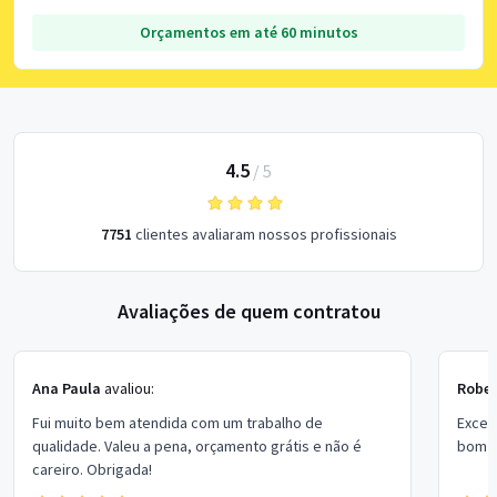
Orçamentos em até 60 minutos
4.5
/
5
7751
clientes avaliaram nossos profissionais
Avaliações de quem contratou
Ana Paula
avaliou:
Rober
Fui muito bem atendida com um trabalho de
Excel
qualidade. Valeu a pena, orçamento grátis e não é
bom p
careiro. Obrigada!