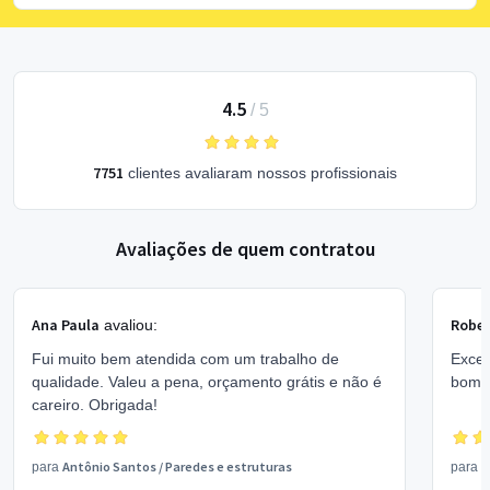
4.5
/
5
7751
clientes avaliaram nossos profissionais
Avaliações de quem contratou
Ana Paula
Rober
avaliou:
Fui muito bem atendida com um trabalho de
Excel
qualidade. Valeu a pena, orçamento grátis e não é
bom 
careiro. Obrigada!
Antônio Santos
/
Paredes e estruturas
V
para
para