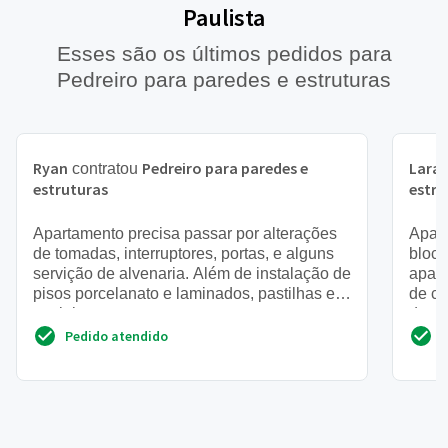
Paulista
Esses são os últimos pedidos para
Pedreiro para paredes e estruturas
Ryan
Pedreiro para paredes e
Lara
contratou
estruturas
estru
Apartamento precisa passar por alterações
Apart
de tomadas, interruptores, portas, e alguns
bloco
servição de alvenaria. Além de instalação de
apart
pisos porcelanato e laminados, pastilhas e
de ci
azulejos
de ge
Pedido atendido