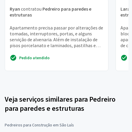
Ryan
contratou
Pedreiro para paredes e
Lara
estruturas
estru
Apartamento precisa passar por alterações de
Apart
tomadas, interruptores, portas, e alguns
bloco
servição de alvenaria. Além de instalação de
apart
pisos porcelanato e laminados, pastilhas e
de ci
azulejos
gesso
Pedido atendido
Veja serviços similares para Pedreiro
para paredes e estruturas
Pedreiros para Construção em São Luís