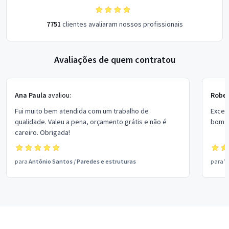
7751
clientes avaliaram nossos profissionais
Avaliações de quem contratou
Ana Paula
avaliou:
Rober
Fui muito bem atendida com um trabalho de
Excel
qualidade. Valeu a pena, orçamento grátis e não é
bom p
careiro. Obrigada!
para
Antônio Santos
/
Paredes e estruturas
para
V