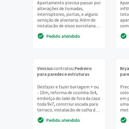
Apartamento precisa passar por
Apar
alterações de tomadas,
infi
interruptores, portas, e alguns
teto
servição de alvenaria. Além de
apar
instalação de pisos porcelanato
com 
e laminados, pastilhas e
que 
Pedido atendido
azulejos
gess
Vinicius
contratou
Pedreiro
Bry
para paredes e estruturas
pare
Desfazer e fazer barragem + ou
Prec
- 10m, reforma de cozinha 3x4,
colo
embolço do lado de fora da casa
em p
toda 9x7, constriur escada para
uma 
terraço, instalação de calha de
metr
chuva, e outros reparos peque...
trab
Pedido atendido
local