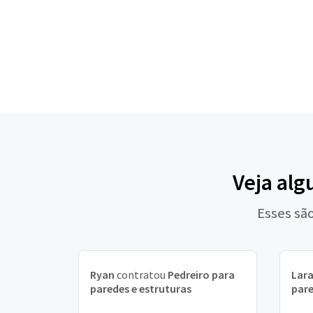
Veja al
Esses sã
Ryan
contratou
Pedreiro para
Lar
paredes e estruturas
pare