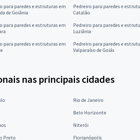
o para paredes e estruturas em
Pedreiro para paredes e estrut
da de Goiânia
Catalão
o para paredes e estruturas em
Pedreiro para paredes e estrut
ara
Luziânia
o para paredes e estruturas em
Pedreiro para paredes e estrut
de
Valparaíso de Goiás
onais nas principais cidades
ulo
Rio de Janeiro
a
Belo Horizonte
hos
Niterói
o Preto
Florianópolis