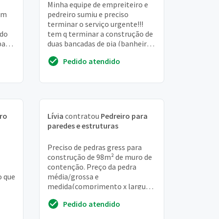
Minha equipe de empreiteiro e
em
pedreiro sumiu e preciso
terminar o serviço urgente!!!
 do
tem q terminar a construção de
para
duas bancadas de pia (banheiro
e cozinha), acabamento em
Pedido atendido
cimento queima...
ro
Lívia
contratou
Pedreiro para
paredes e estruturas
Preciso de pedras gress para
construção de 98m² de muro de
contenção. Preço da pedra
o que
média/grossa e
medida(comprimento x largura
er
x altura). Posto em sapucaia do
Pedido atendido
sul. Cel. : 84174404 (oi)....