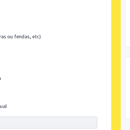
ras ou fendas, etc)
o
ual