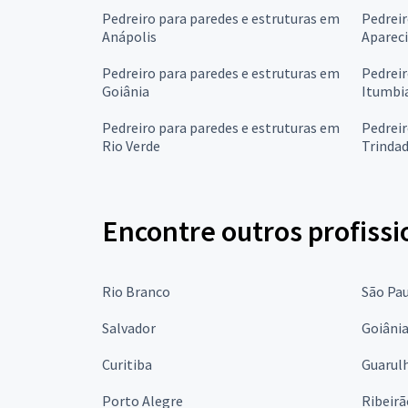
Pedreiro para paredes e estruturas em
Pedreir
Anápolis
Apareci
Pedreiro para paredes e estruturas em
Pedreir
Goiânia
Itumbi
Pedreiro para paredes e estruturas em
Pedreir
Rio Verde
Trinda
Encontre outros profissi
Rio Branco
São Pa
Salvador
Goiâni
Curitiba
Guarul
Porto Alegre
Ribeirã