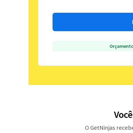
Orçamento
Você
O GetNinjas receb