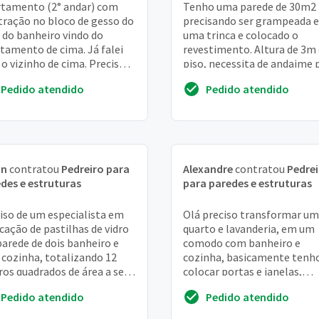
tamento (2° andar) com
Tenho uma parede de 30m2
ltração no bloco de gesso do
precisando ser grampeada 
 do banheiro vindo do
uma trinca e colocado o
tamento de cima. Já falei
revestimento. Altura de 3m
o vizinho de cima. Preciso
piso, necessita de andaime 
seja retirado 1 bloco de
fazer o serviço.
Pedido atendido
Pedido atendido
o e mas...
an
contratou
Pedreiro para
Alexandre
contratou
Pedrei
des e estruturas
para paredes e estruturas
iso de um especialista em
Olá preciso transformar um
cação de pastilhas de vidro
quarto e lavanderia, em um
arede de dois banheiro e
comodo com banheiro e
cozinha, totalizando 12
cozinha, basicamente tenh
os quadrados de área a ser
colocar portas e janelas,
alhada. O apartamento está
construir um banheiro e faz
Pedido atendido
Pedido atendido
i...
uma pequena cozinha. A l...