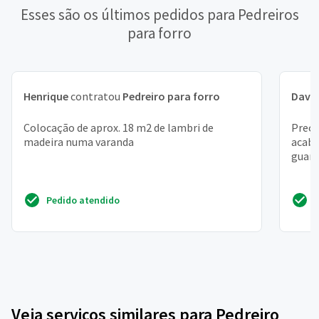
Esses são os últimos pedidos para Pedreiros
para forro
Henrique
contratou
Pedreiro para forro
Davi 
Colocação de aprox. 18 m2 de lambri de
Preço
madeira numa varanda
acaba
guará,
Pedido atendido
Veja serviços similares para Pedreiro