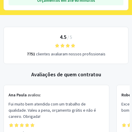
Orçamentos em até 60 minutos
4.5
/
5
7751
clientes avaliaram nossos profissionais
Avaliações de quem contratou
Ana Paula
avaliou:
Rober
Fui muito bem atendida com um trabalho de
Excel
qualidade. Valeu a pena, orçamento grátis e não é
bom p
careiro. Obrigada!