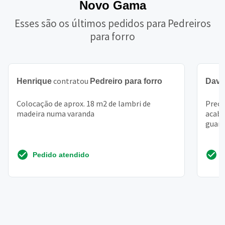
Novo Gama
Esses são os últimos pedidos para Pedreiros
para forro
contratou
Henrique
Pedreiro para forro
Davi
Colocação de aprox. 18 m2 de lambri de
Preço
madeira numa varanda
acaba
guará,
Pedido atendido