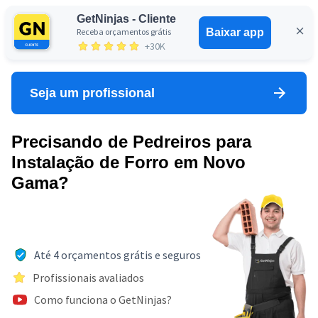
GetNinjas - Cliente
Receba orçamentos grátis
Baixar app
Entrar
+30K
Seja um profissional
Precisando de Pedreiros para
Instalação de Forro em Novo
Gama?
Até 4 orçamentos grátis e seguros
Profissionais avaliados
Como funciona o GetNinjas?