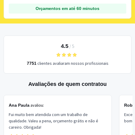
Orçamentos em até 60 minutos
4.5
/
5
clientes avaliaram nossos profissionais
7751
Avaliações de quem contratou
avaliou:
Ana Paula
Rober
Fui muito bem atendida com um trabalho de
Excel
qualidade. Valeu a pena, orçamento grátis e não é
bom p
careiro. Obrigada!