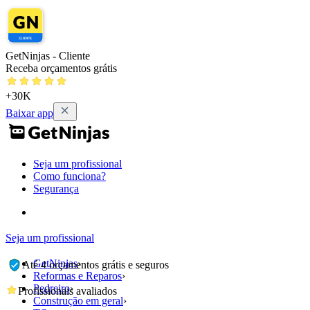
GetNinjas - Cliente
Receba orçamentos grátis
+30K
Baixar app
Seja um profissional
Como funciona?
Segurança
Seja um profissional
GetNinjas
›
Até 4 orçamentos grátis e seguros
Reformas e Reparos
›
Pedreiro
›
Profissionais avaliados
Construção em geral
›