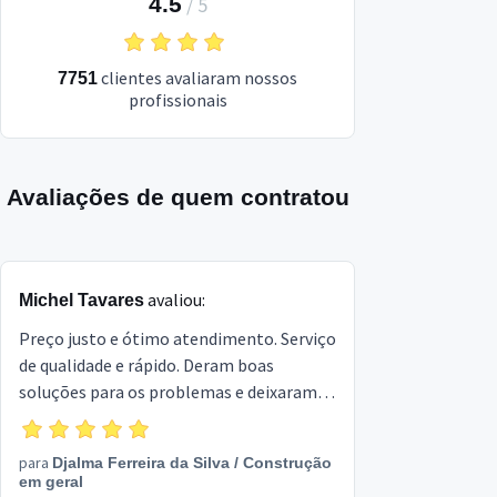
4.5
/
5
clientes avaliaram nossos
7751
profissionais
Avaliações de quem contratou
avaliou:
Michel Tavares
Preço justo e ótimo atendimento. Serviço
de qualidade e rápido. Deram boas
soluções para os problemas e deixaram o
lugar limpo ao final das atividades.
Serviço de muito capricho e ótimo
para
Djalma Ferreira da Silva
/
Construção
acabamento.
em geral