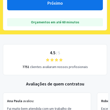
Próximo
Orçamentos em até 60 minutos
4.5
/
5
7751
clientes avaliaram nossos profissionais
Avaliações de quem contratou
Ana Paula
avaliou:
Rober
Fui muito bem atendida com um trabalho de
Excel