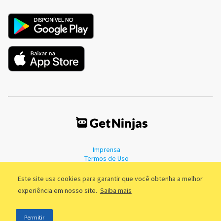
Imprensa
Termos de Uso
Política de Privacidade
Este site usa cookies para garantir que você obtenha a melhor
experiência em nosso site.
Saiba mais
©2011 - 2026, GetNinjas LTDA. CNPJ 55.744.877/0001-89 - Rua Dr.
Permitir
Fernandes Coelho, 85 - 3º andar - São Paulo/SP - Brasil