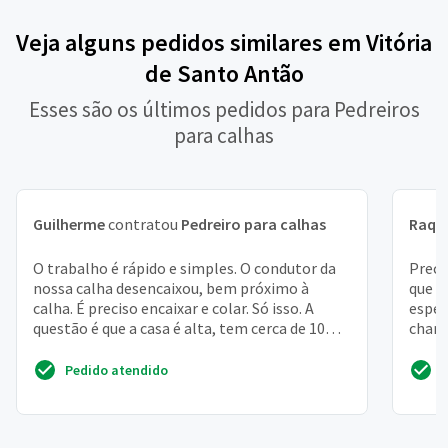
Veja alguns pedidos similares em Vitória
de Santo Antão
Esses são os últimos pedidos para Pedreiros
para calhas
Guilherme
contratou
Pedreiro para calhas
Raqu
O trabalho é rápido e simples. O condutor da
Preci
nossa calha desencaixou, bem próximo à
que e
calha. É preciso encaixar e colar. Só isso. A
espec
questão é que a casa é alta, tem cerca de 10m
chami
de altura. ...
Pedido atendido