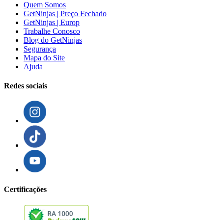
Quem Somos
GetNinjas | Preço Fechado
GetNinjas | Europ
Trabalhe Conosco
Blog do GetNinjas
Segurança
Mapa do Site
Ajuda
Redes sociais
Certificações