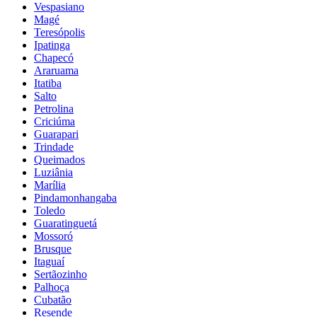
Vespasiano
Magé
Teresópolis
Ipatinga
Chapecó
Araruama
Itatiba
Salto
Petrolina
Criciúma
Guarapari
Trindade
Queimados
Luziânia
Marília
Pindamonhangaba
Toledo
Guaratinguetá
Mossoró
Brusque
Itaguaí
Sertãozinho
Palhoça
Cubatão
Resende