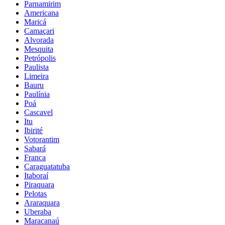
Parnamirim
Americana
Maricá
Camaçari
Alvorada
Mesquita
Petrópolis
Paulista
Limeira
Bauru
Paulínia
Poá
Cascavel
Itu
Ibirité
Votorantim
Sabará
Franca
Caraguatatuba
Itaboraí
Piraquara
Pelotas
Araraquara
Uberaba
Maracanaú