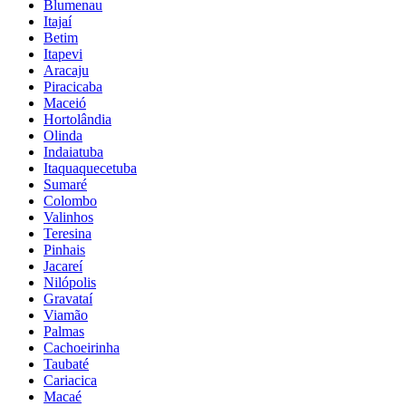
Blumenau
Itajaí
Betim
Itapevi
Aracaju
Piracicaba
Maceió
Hortolândia
Olinda
Indaiatuba
Itaquaquecetuba
Sumaré
Colombo
Valinhos
Teresina
Pinhais
Jacareí
Nilópolis
Gravataí
Viamão
Palmas
Cachoeirinha
Taubaté
Cariacica
Macaé