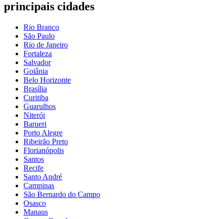
principais cidades
Rio Branco
São Paulo
Rio de Janeiro
Fortaleza
Salvador
Goiânia
Belo Horizonte
Brasília
Curitiba
Guarulhos
Niterói
Barueri
Porto Alegre
Ribeirão Preto
Florianópolis
Santos
Recife
Santo André
Campinas
São Bernardo do Campo
Osasco
Manaus