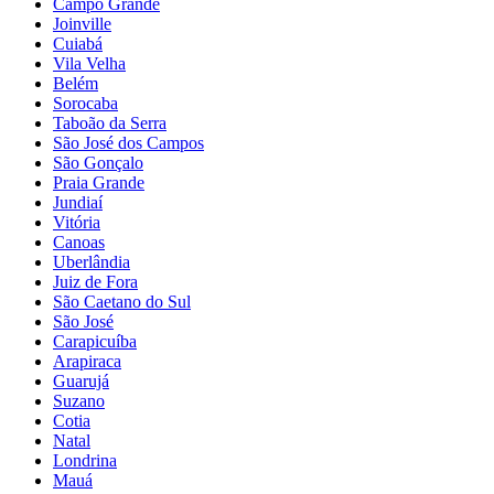
Campo Grande
Joinville
Cuiabá
Vila Velha
Belém
Sorocaba
Taboão da Serra
São José dos Campos
São Gonçalo
Praia Grande
Jundiaí
Vitória
Canoas
Uberlândia
Juiz de Fora
São Caetano do Sul
São José
Carapicuíba
Arapiraca
Guarujá
Suzano
Cotia
Natal
Londrina
Mauá