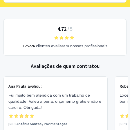
4.72
/
5
125226
clientes avaliaram nossos profissionais
Avaliações de quem contratou
Ana Paula
Rober
avaliou:
Fui muito bem atendida com um trabalho de
Excel
qualidade. Valeu a pena, orçamento grátis e não é
bom 
careiro. Obrigada!
Antônio Santos
/
Pavimentação
V
para
para