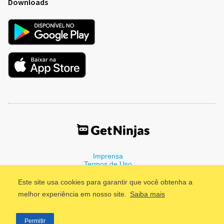
Downloads
Imprensa
Termos de Uso
Política de Privacidade
Este site usa cookies para garantir que você obtenha a
melhor experiência em nosso site.
Saiba mais
©2011 - 2026, GetNinjas LTDA. CNPJ 55.744.877/0001-89 - Rua
Permitir
Dr. Fernandes Coelho, 85 - 3º andar - São Paulo/SP - Brasil