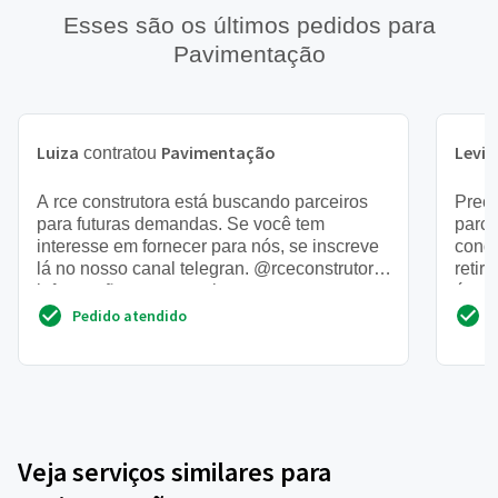
Esses são os últimos pedidos para
Pavimentação
Luiza
Pavimentação
Levi
contratou
c
A rce construtora está buscando parceiros
Prec
para futuras demandas. Se você tem
parci
interesse em fornecer para nós, se inscreve
condo
lá no nosso canal telegran. @rceconstrutora
retir
informações e oportuni...
área 
Pedido atendido
Veja serviços similares para