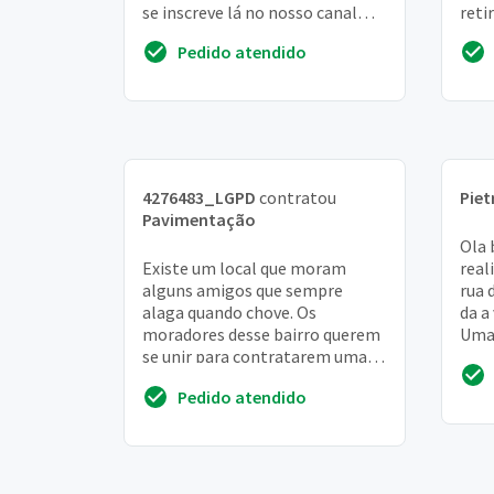
se inscreve lá no nosso canal
reti
telegran. @rceconstrutora
pave
Pedido atendido
informações e oportuni...
4276483_LGPD
contratou
Piet
Pavimentação
Ola 
Existe um local que moram
real
alguns amigos que sempre
rua 
alaga quando chove. Os
da a
moradores desse bairro querem
Uma 
se unir para contratarem uma
comp
empresa e realizarem o serviço
larg
Pedido atendido
de pavimentação do local