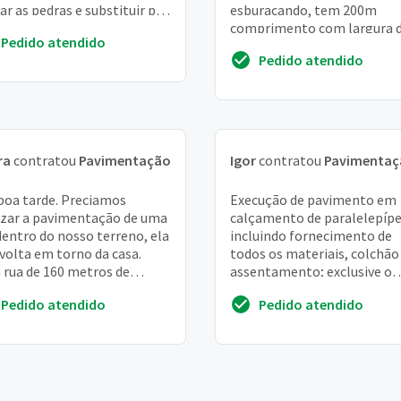
rar as pedras e substituir por
esburacando, tem 200m
r. A área total é de 52 m²
comprimento com largura 
Pedido atendido
uns 3m. Essa rua me leva até
Pedido atendido
entrada do meu sítio
ra
contratou
Pavimentação
Igor
contratou
Pavimentaç
boa tarde. Preciamos
Execução de pavimento em
izar a pavimentação de uma
calçamento de paralelepípe
dentro do nosso terreno, ela
incluindo fornecimento de
 volta em torno da casa.
todos os materiais, colchão
rua de 160 metros de
assentamento; exclusive o
rimento e 3 metros de
transporte do paralelepípe
Pedido atendido
Pedido atendido
ura