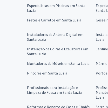
Especialistas em Piscinas em Santa
Especi
Luzia
Santa L
Fretes e Carretos em Santa Luzia
Gesseir
Instaladores de Antena Digital em
Instala
Santa Luzia
Luzia
Instalação de Coifas e Exaustores em
Jardine
Santa Luzia
Montadores de Móveis em Santa Luzia
Mármor
Pintores em Santa Luzia
Portõe
Profissionais para Instalação e
Profiss
Limpeza de Fossa em Santa Luzia
Manute
Luzia
Reformas e Reparos de Casas e Chalés
Serralh