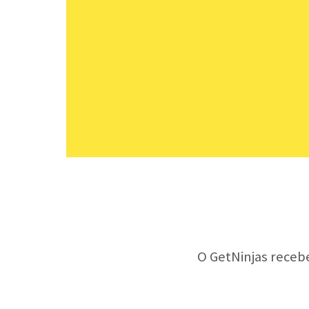
O GetNinjas receb