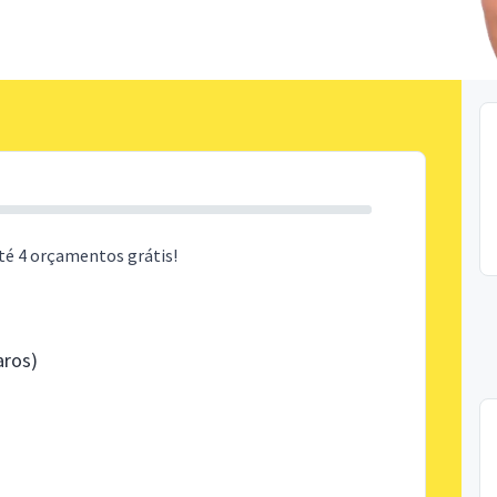
té 4 orçamentos grátis!
aros)