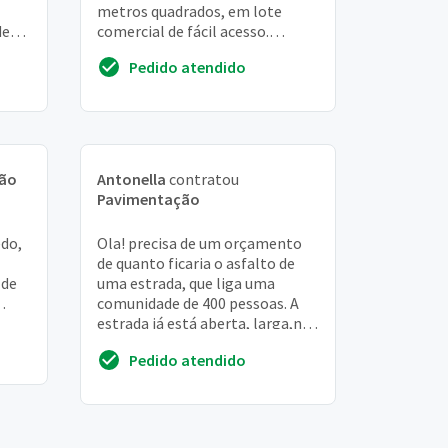
metros quadrados, em lote
de
comercial de fácil acesso.
 a
Gostaria de saber si e necessário
Pedido atendido
um preparo ante...
ão
Antonella
contratou
Pavimentação
do,
Ola! precisa de um orçamento
de quanto ficaria o asfalto de
 de
uma estrada, que liga uma
comunidade de 400 pessoas. A
do
estrada já está aberta, larga,nao
tem serviço de aterro e
Pedido atendido
desaterro as s...