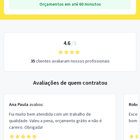
Orçamentos em até 60 minutos
4.6
/
5
35
clientes avaliaram nossos profissionais
Avaliações de quem contratou
Ana Paula
avaliou:
Rober
Fui muito bem atendida com um trabalho de
Excel
qualidade. Valeu a pena, orçamento grátis e não é
bom p
careiro. Obrigada!