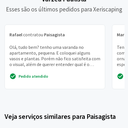
Esses são os últimos pedidos para Xeriscaping
Rafael
contratou
Paisagista
Maria
Olá, tudo bem? tenho uma varanda no
Tenho
apartamento, pequena. E coloquei alguns
com v
vasos e plantas. Porém não fico satisfeita com
ornam
o visual, além de querer entender qual é o
espec
melhor tratamento par...
busco
Pedido atendido
Veja serviços similares para Paisagista