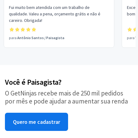
Fui muito bem atendida com um trabalho de
Excel
qualidade. Valeu a pena, orçamento grátis e não é
bom p
careiro. Obrigada!
para
Antônio Santos
/
Paisagista
para
V
Você é Paisagista?
O GetNinjas recebe mais de 250 mil pedidos
por mês e pode ajudar a aumentar sua renda
Quero me cadastrar