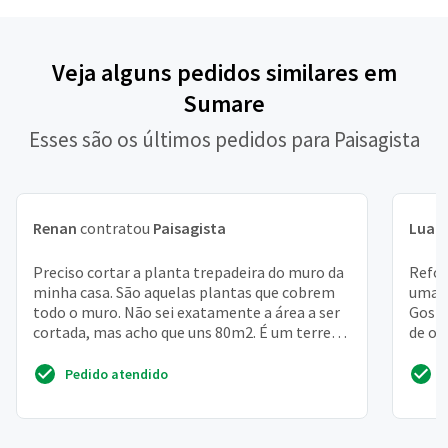
Veja alguns pedidos similares em
Sumare
Esses são os últimos pedidos para Paisagista
Renan
contratou
Paisagista
Luan
Preciso cortar a planta trepadeira do muro da
Refor
minha casa. São aquelas plantas que cobrem
uma f
todo o muro. Não sei exatamente a área a ser
Gosta
cortada, mas acho que uns 80m2. É um terreno
de ou
de 40mx4...
coloca
Pedido atendido