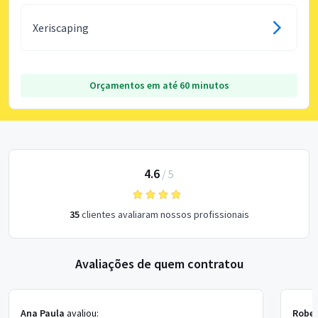
Xeriscaping
Orçamentos em até 60 minutos
4.6
/
5
35
clientes avaliaram nossos profissionais
Avaliações de quem contratou
Ana Paula
avaliou:
Rober