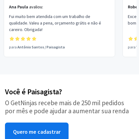
Ana Paula
avaliou:
Rober
Fui muito bem atendida com um trabalho de
Excel
qualidade. Valeu a pena, orçamento grátis e não é
bom p
careiro. Obrigada!
para
Antônio Santos
/
Paisagista
para
V
Você é Paisagista?
O GetNinjas recebe mais de 250 mil pedidos
por mês e pode ajudar a aumentar sua renda
Quero me cadastrar