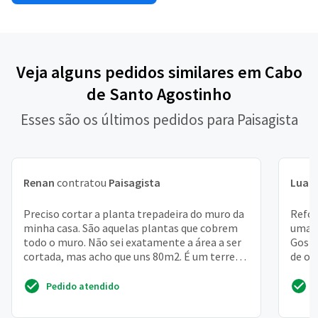
Veja alguns pedidos similares em Cabo
de Santo Agostinho
Esses são os últimos pedidos para Paisagista
Renan
contratou
Paisagista
Luan
Preciso cortar a planta trepadeira do muro da
Refor
minha casa. São aquelas plantas que cobrem
uma f
todo o muro. Não sei exatamente a área a ser
Gosta
cortada, mas acho que uns 80m2. É um terreno
de ou
de 40mx4...
coloca
Pedido atendido