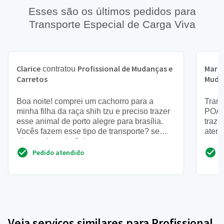
Esses são os últimos pedidos para
Transporte Especial de Carga Viva
Clarice
Profissional de Mudanças e
Maria
contratou
Carretos
Muda
Boa noite! comprei um cachorro para a
Trans
minha filha da raça shih tzu e preciso trazer
POA-R
esse animal de porto alegre para brasília.
traze
Vocês fazem esse tipo de transporte? se
atenç
sim, qual o valor? d...
Pedido atendido
Veja serviços similares para Profissional