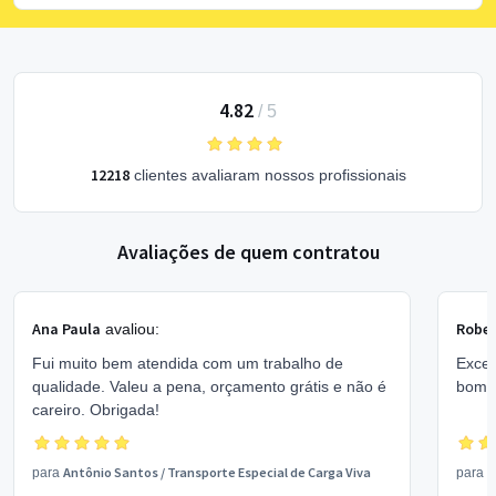
4.82
/
5
12218
clientes avaliaram nossos profissionais
Avaliações de quem contratou
Ana Paula
Rober
avaliou:
Fui muito bem atendida com um trabalho de
Excel
qualidade. Valeu a pena, orçamento grátis e não é
bom 
careiro. Obrigada!
Antônio Santos
/
Transporte Especial de Carga Viva
V
para
para