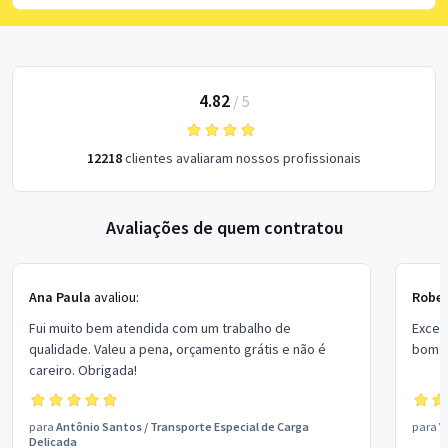
4.82
/
5
12218
clientes avaliaram nossos profissionais
Avaliações de quem contratou
Ana Paula
avaliou:
Rober
Fui muito bem atendida com um trabalho de
Excel
qualidade. Valeu a pena, orçamento grátis e não é
bom p
careiro. Obrigada!
para
Antônio Santos
/
Transporte Especial de Carga
para
V
Delicada