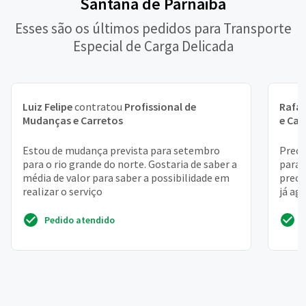
Santana de Parnaiba
Esses são os últimos pedidos para Transporte
Especial de Carga Delicada
Luiz Felipe
contratou
Profissional de
Rafae
Mudanças e Carretos
e Car
Estou de mudança prevista para setembro
Preci
para o rio grande do norte. Gostaria de saber a
para 
média de valor para saber a possibilidade em
preci
realizar o serviço
já ag
Pedido atendido