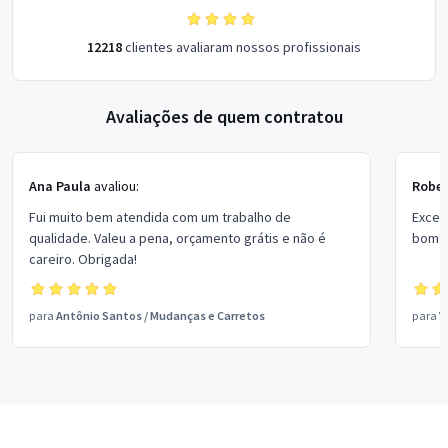
12218
clientes avaliaram nossos profissionais
Avaliações de quem contratou
Ana Paula
avaliou:
Rober
Fui muito bem atendida com um trabalho de
Excel
qualidade. Valeu a pena, orçamento grátis e não é
bom p
careiro. Obrigada!
para
Antônio Santos
/
Mudanças e Carretos
para
V