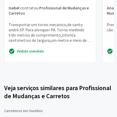
Isabel
contratou
Profissional de Mudanças e
Ana J
Carretos
Muda
Transportar um torno mecanico,de santo
Preci
andré SP. Para alenquer PA. Torno medindo
são p
três metros de comprimento,oitenta
centimetros de largura,um metro e meio de
altura. Peso um mil e oitocen...
Pedido atendido
Veja serviços similares para Profissional
de Mudanças e Carretos
Carreteiros em Ourinhos