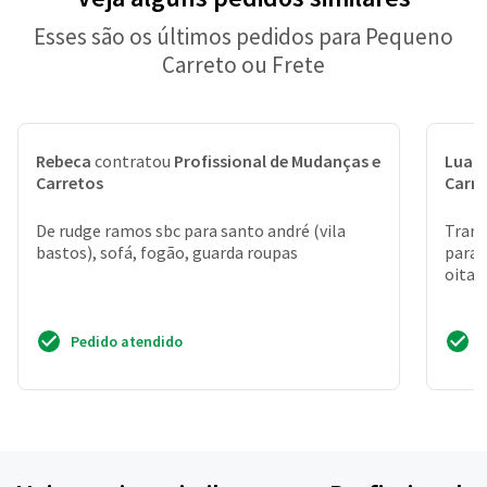
Esses são os últimos pedidos para Pequeno
Carreto ou Frete
Rebeca
contratou
Profissional de Mudanças e
Luan
Carretos
Carr
De rudge ramos sbc para santo andré (vila
Trans
bastos), sofá, fogão, guarda roupas
para 
oitav
Pedido atendido