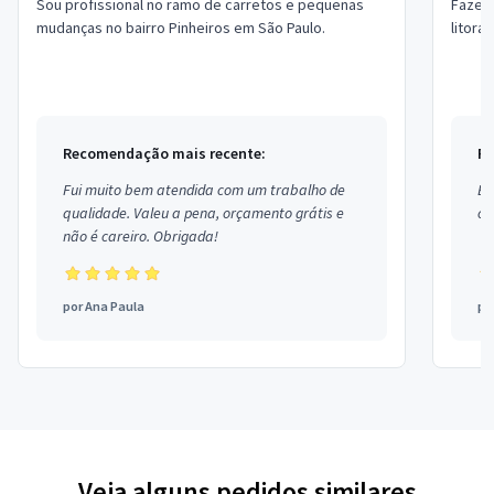
Sou profissional no ramo de carretos e pequenas
Fazemo
mudanças no bairro Pinheiros em São Paulo.
litora
Recomendação mais recente:
Re
Fui muito bem atendida com um trabalho de
Ex
qualidade. Valeu a pena, orçamento grátis e
co
não é careiro. Obrigada!
por
Ana Paula
po
Veja alguns pedidos similares