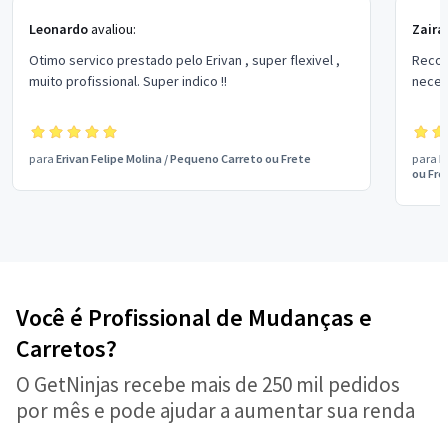
Leonardo
avaliou:
Zaira
Otimo servico prestado pelo Erivan , super flexivel ,
Recomend
muito profissional. Super indico !!
neces
para
Erivan Felipe Molina
/
Pequeno Carreto ou Frete
para
L
ou Fre
Você é Profissional de Mudanças e
Carretos?
O GetNinjas recebe mais de 250 mil pedidos
por mês e pode ajudar a aumentar sua renda