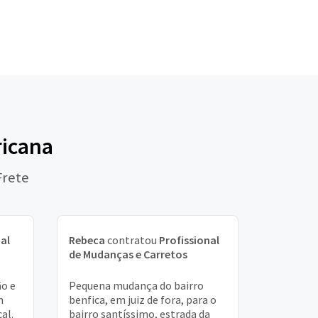
ricana
Frete
al
Rebeca
contratou
Profissional
de Mudanças e Carretos
ão e
Pequena mudança do bairro
m
benfica, em juiz de fora, para o
al.
bairro santíssimo, estrada da