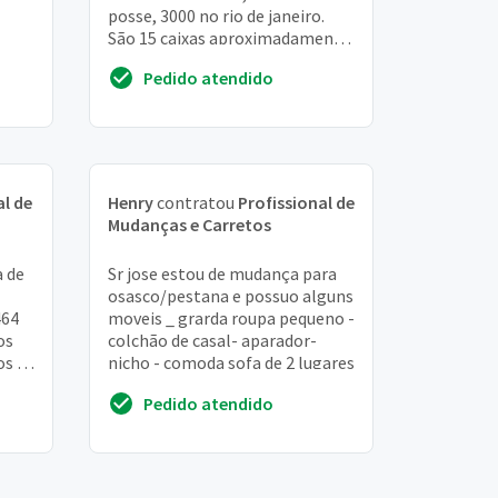
posse, 3000 no rio de janeiro.
São 15 caixas aproximadamente,
4 malas de viagem, uma mesa
Pedido atendido
1mt por ...
al de
Henry
contratou
Profissional de
Mudanças e Carretos
a de
Sr jose estou de mudança para
osasco/pestana e possuo alguns
464
moveis _ grarda roupa pequeno -
os
colchão de casal- aparador-
os n
nicho - comoda sofa de 2 lugares
010
Pedido atendido