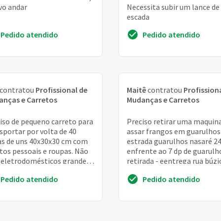
vo andar
Necessita subir um lance de
escada
Pedido atendido
Pedido atendido
contratou
Profissional de
Maitê
contratou
Profission
nças e Carretos
Mudanças e Carretos
iso de pequeno carreto para
Preciso retirar uma maquin
sportar por volta de 40
assar frangos em guarulhos
as de uns 40x30x30 cm com
estrada guarulhos nasaré 2
tos pessoais e roupas. Não
enfrente ao 7 dp de guarulh
eletrodomésticos grandes
retirada - eentrega rua búzi
oveis, apenas pequenos
34 jardim frança cep 02337-
Pedido atendido
Pedido atendido
os e ...