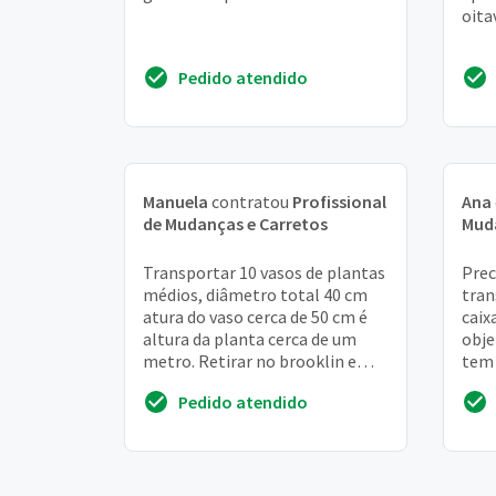
oita
Pedido atendido
Manuela
contratou
Profissional
Ana
de Mudanças e Carretos
Muda
Transportar 10 vasos de plantas
Prec
médios, diâmetro total 40 cm
tran
atura do vaso cerca de 50 cm é
caix
altura da planta cerca de um
obje
metro. Retirar no brooklin e
tem 
levar são judas metro. Domingo
ne m
Pedido atendido
pela m...
objet