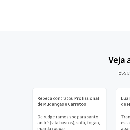
Veja 
Esse
Rebeca
contratou
Profissional
Lua
de Mudanças e Carretos
de M
De rudge ramos sbc para santo
Tran
andré (vila bastos), sofá, fogão,
esca
guarda roupas
apar