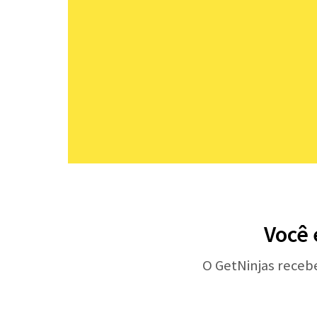
Você 
O GetNinjas receb