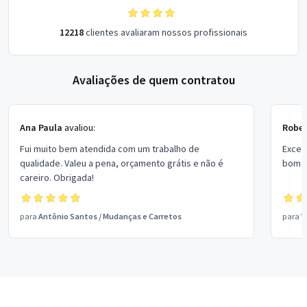
12218
clientes avaliaram nossos profissionais
Avaliações de quem contratou
Ana Paula
avaliou:
Rober
Fui muito bem atendida com um trabalho de
Excel
qualidade. Valeu a pena, orçamento grátis e não é
bom p
careiro. Obrigada!
para
Antônio Santos
/
Mudanças e Carretos
para
V