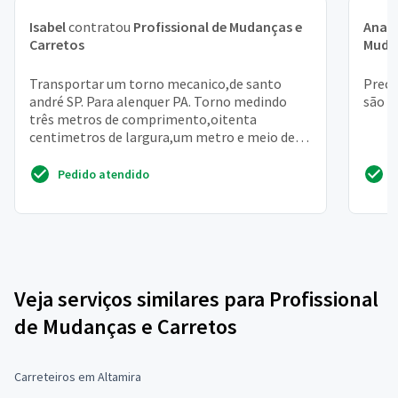
Isabel
contratou
Profissional de Mudanças e
Ana J
Carretos
Muda
Transportar um torno mecanico,de santo
Preci
andré SP. Para alenquer PA. Torno medindo
são p
três metros de comprimento,oitenta
centimetros de largura,um metro e meio de
altura. Peso um mil e oitocen...
Pedido atendido
Veja serviços similares para Profissional
de Mudanças e Carretos
Carreteiros em Altamira