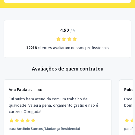
4.82
/
5
12218
clientes avaliaram nossos profissionais
Avaliações de quem contratou
Ana Paula
avaliou:
Rober
Fui muito bem atendida com um trabalho de
Excel
qualidade. Valeu a pena, orçamento grátis e não é
bom p
careiro. Obrigada!
para
Antônio Santos
/
Mudança Residencial
para
V