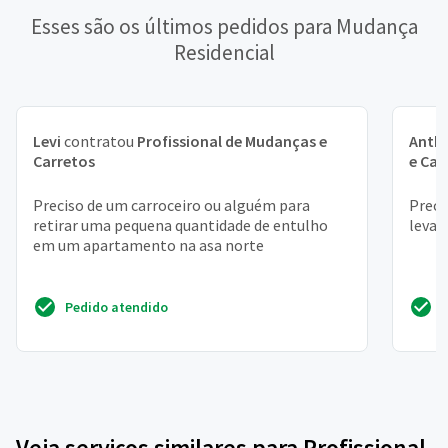
Esses são os últimos pedidos para Mudança
Residencial
Levi
contratou
Profissional de Mudanças e
Anth
Carretos
e Car
Preciso de um carroceiro ou alguém para
Preci
retirar uma pequena quantidade de entulho
levar
em um apartamento na asa norte
Pedido atendido
Veja serviços similares para Profissional