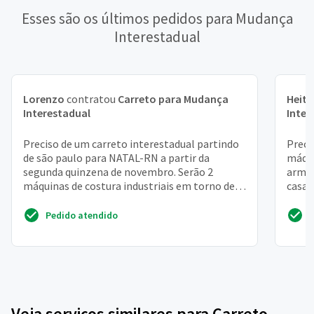
Esses são os últimos pedidos para Mudança
Interestadual
Lorenzo
contratou
Carreto para Mudança
Heito
Interestadual
Inter
Preciso de um carreto interestadual partindo
Preci
de são paulo para NATAL-RN a partir da
máqui
segunda quinzena de novembro. Serão 2
armár
máquinas de costura industriais em torno de
casal
50 kilos cada
alguns
Pedido atendido
Veja serviços similares para Carreto