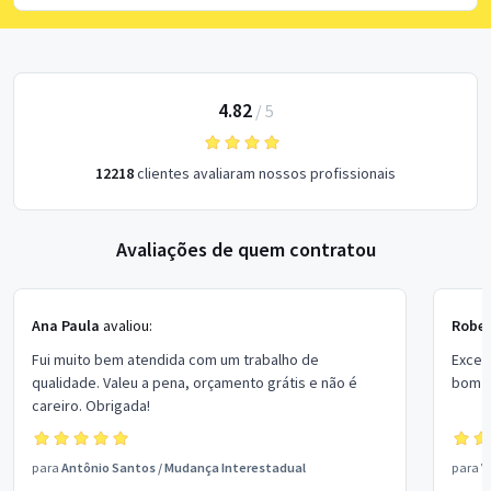
4.82
/
5
12218
clientes avaliaram nossos profissionais
Avaliações de quem contratou
Ana Paula
avaliou:
Rober
Fui muito bem atendida com um trabalho de
Excel
qualidade. Valeu a pena, orçamento grátis e não é
bom p
careiro. Obrigada!
para
Antônio Santos
/
Mudança Interestadual
para
V