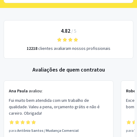
4.82
/
5
12218
clientes avaliaram nossos profissionais
Avaliações de quem contratou
Ana Paula
avaliou:
Rober
Fui muito bem atendida com um trabalho de
Excel
qualidade. Valeu a pena, orçamento grátis e não é
bom p
careiro. Obrigada!
para
Antônio Santos
/
Mudança Comercial
para
V