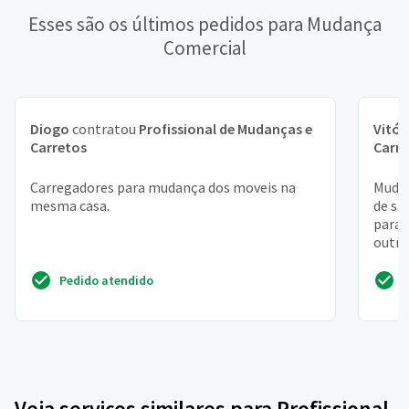
Esses são os últimos pedidos para Mudança
Comercial
Diogo
contratou
Profissional de Mudanças e
Vitór
Carretos
Carr
Carregadores para mudança dos moveis na
Mudan
mesma casa.
de sa
para 
outro
lista 
Pedido atendido
Veja serviços similares para Profissional