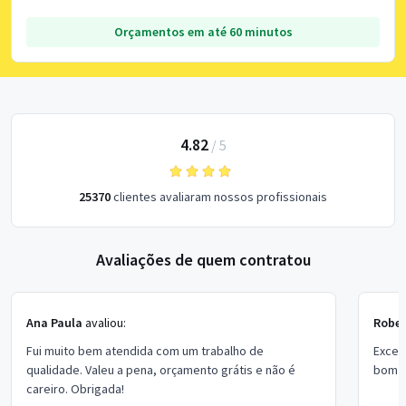
Orçamentos em até 60 minutos
4.82
/
5
25370
clientes avaliaram nossos profissionais
Avaliações de quem contratou
Ana Paula
avaliou:
Rober
Fui muito bem atendida com um trabalho de
Excel
qualidade. Valeu a pena, orçamento grátis e não é
bom p
careiro. Obrigada!