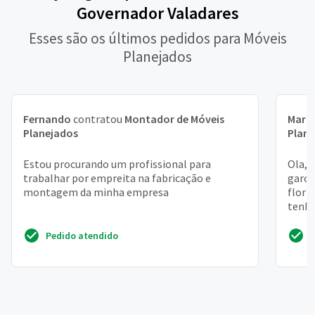
Governador Valadares
Esses são os últimos pedidos para Móveis
Planejados
Fernando
contratou
Montador de Móveis
Maria
Planejados
Plan
Estou procurando um profissional para
Ola, 
trabalhar por empreita na fabricação e
garop
montagem da minha empresa
flori
tenha
fabric
Pedido atendido