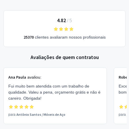
4.82
/
5
25370
clientes avaliaram nossos profissionais
Avaliações de quem contratou
Ana Paula
Rober
avaliou:
Fui muito bem atendida com um trabalho de
Excel
qualidade. Valeu a pena, orçamento grátis e não é
bom 
careiro. Obrigada!
Antônio Santos
/
Móveis de Aço
V
para
para