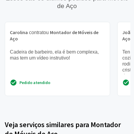
de Aço
Carolina
Montador de Móveis de
João
contratou
Aço
Aço
Cadeira de barbeiro, ela é bem complexa,
Tenho
mas tem um vídeo instrutivo!
cozin
rodin
crist
das p
Pedido atendido
Veja serviços similares para Montador
de Móveis de Aço