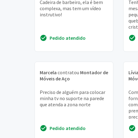
Cadeira de barbeiro, ela é bem
Tenh
complexa, mas tem um vídeo
mesa
instrutivo!
pequ
queb
cris
de u
Pedido atendido
Marcela
contratou
Montador de
Lívi
Móveis de Aço
Móve
Preciso de alguém para colocar
Comp
minha tv no suporte na parede
forn
que atenda a zona norte
com 
pren
prec
armá
Pedido atendido