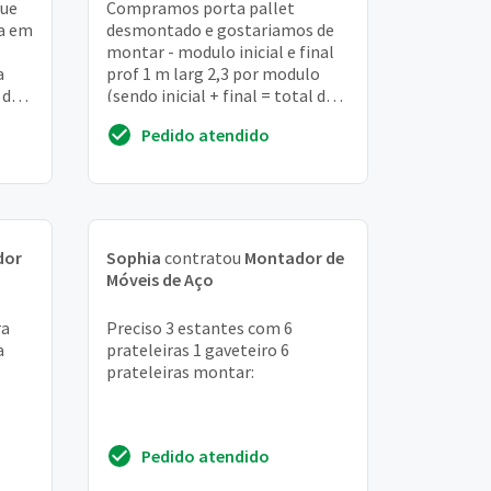
que
Compramos porta pallet
a em
desmontado e gostariamos de
montar - modulo inicial e final
a
prof 1 m larg 2,3 por modulo
 de
(sendo inicial + final = total de
elo
4,6 m) altura de 2,5m com 3
Pedido atendido
pateleiras e ...
dor
Sophia
contratou
Montador de
Móveis de Aço
ra
Preciso 3 estantes com 6
a
prateleiras 1 gaveteiro 6
prateleiras montar:
Pedido atendido