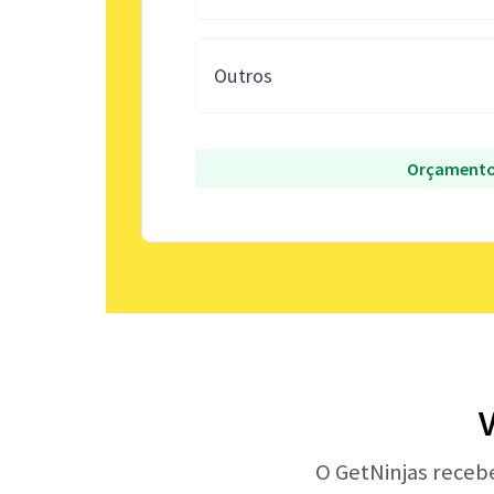
Outros
Orçamento
V
O GetNinjas receb