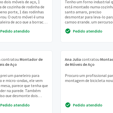
o dois móveis de aço, 1
Tenho um forno industrial 
 de cozinha de rodinha de
está montado numa cozinh
eno porte, 1 das rodinhas
santo amaro, preciso
rou. O outro móvel é uma
desmontar para leva-lo par
taleira de aço que a borracha
campo grande, um percurso
ma das pernas saiu
15 minutos que será feito p
Pedido atendido
Pedido atendido
nosso caminhão, por...
a
contratou
Montador de
Ana Julia
contratou
Monta
is de Aço
de Móveis de Aço
rei um paneleiro para
Procuro um profissional pa
o e micro-ondas, ele vem
montagem de bicicleta nov
mesa, parece que tenha que
der na parede. Também
iso que desmonte dois
rio de cozinha aglomerado
Pedido atendido
Pedido atendido