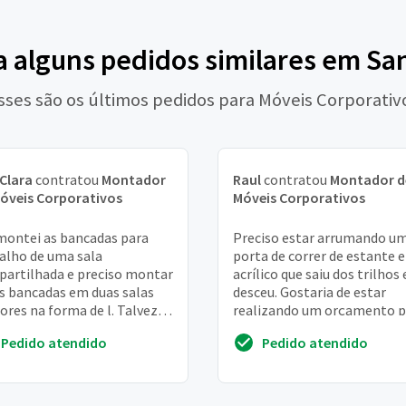
a alguns pedidos similares em Sa
sses são os últimos pedidos para Móveis Corporativ
Clara
contratou
Montador
Raul
contratou
Montador d
óveis Corporativos
Móveis Corporativos
ontei as bancadas para
Preciso estar arrumando u
alho de uma sala
porta de correr de estante 
artilhada e preciso montar
acrílico que saiu dos trilhos 
s bancadas em duas salas
desceu. Gostaria de estar
res na forma de l. Talvez
realizando um orçamento p
ise cortar para adaptar
verificar quanto fica o servi
Pedido atendido
Pedido atendido
s formatos em l. ...