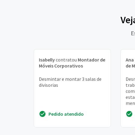
Vej
E
Isabelly
contratou
Montador de
Ana 
Móveis Corporativos
de M
Desmintar e montar 3 salas de
Desm
divisorias
trab
comp
esta
meno
prec
Pedido atendido
este