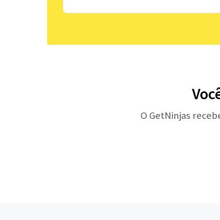
Voc
O GetNinjas receb