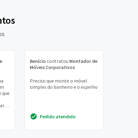
ntos
os
e
Benício
contratou
Montador de
Móveis Corporativos
ma
Preciso que monte o móvel
em
simples do banheiro e o espelho
e que
ara
ço
Pedido atendido