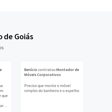
o de Goiás
os
e
Benício
contratou
Montador de
Móveis Corporativos
ma
Preciso que monte o móvel
em
simples do banheiro e o espelho
e que
ara
ço