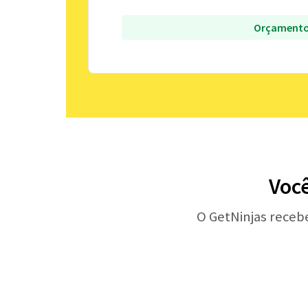
Orçamento
Voc
O GetNinjas receb