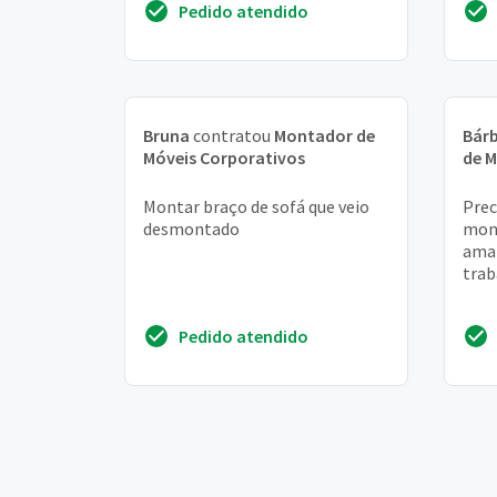
Pedido atendido
este
Bruna
contratou
Montador de
Bár
Móveis Corporativos
de M
Montar braço de sofá que veio
Prec
desmontado
mon
aman
trab
Pedido atendido