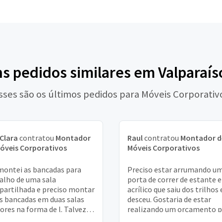
ns pedidos similares em Valparaís
sses são os últimos pedidos para Móveis Corporativ
Clara
contratou
Montador
Raul
contratou
Montador d
óveis Corporativos
Móveis Corporativos
ontei as bancadas para
Preciso estar arrumando u
alho de uma sala
porta de correr de estante 
artilhada e preciso montar
acrílico que saiu dos trilhos 
s bancadas em duas salas
desceu. Gostaria de estar
res na forma de l. Talvez
realizando um orçamento p
ise cortar para adaptar
verificar quanto fica o servi