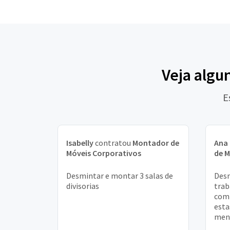
Veja algu
E
Isabelly
contratou
Montador de
Ana 
Móveis Corporativos
de M
Desmintar e montar 3 salas de
Desm
divisorias
trab
comp
esta
meno
prec