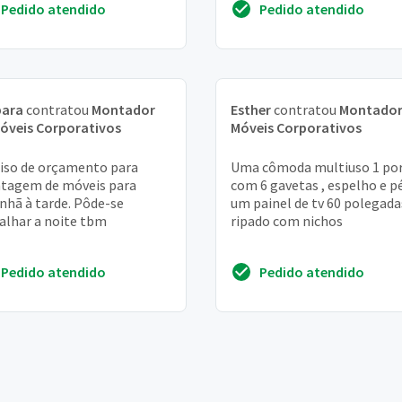
Pedido atendido
Pedido atendido
s formatos em l. ...
bara
contratou
Montador
Esther
contratou
Montador
óveis Corporativos
Móveis Corporativos
iso de orçamento para
Uma cômoda multiuso 1 po
tagem de móveis para
com 6 gavetas , espelho e p
hã à tarde. Pôde-se
um painel de tv 60 polegada
alhar a noite tbm
ripado com nichos
Pedido atendido
Pedido atendido