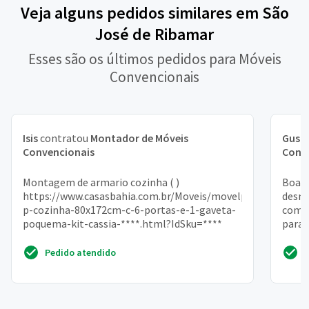
Veja alguns pedidos similares em São
José de Ribamar
Esses são os últimos pedidos para Móveis
Convencionais
Isis
contratou
Montador de Móveis
Gust
Convencionais
Conv
Montagem de armario cozinha ( )
Boa t
https://www.casasbahia.com.br/Moveis/movelparaCozinha
desmo
p-cozinha-80x172cm-c-6-portas-e-1-gaveta-
com p
poquema-kit-cassia-****.html?IdSku=****
para 
desmo
Pedido atendido