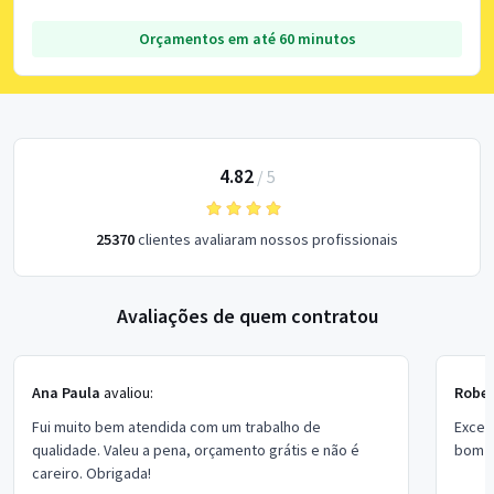
Orçamentos em até 60 minutos
4.82
/
5
25370
clientes avaliaram nossos profissionais
Avaliações de quem contratou
Ana Paula
avaliou:
Rober
Fui muito bem atendida com um trabalho de
Excel
qualidade. Valeu a pena, orçamento grátis e não é
bom p
careiro. Obrigada!