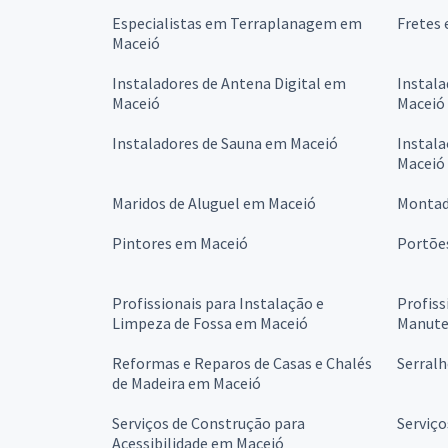
Especialistas em Terraplanagem em
Fretes 
Maceió
Instaladores de Antena Digital em
Instala
Maceió
Maceió
Instaladores de Sauna em Maceió
Instala
Maceió
Maridos de Aluguel em Maceió
Montad
Pintores em Maceió
Portõe
Profissionais para Instalação e
Profiss
Limpeza de Fossa em Maceió
Manute
Reformas e Reparos de Casas e Chalés
Serralh
de Madeira em Maceió
Serviços de Construção para
Serviço
Acessibilidade em Maceió