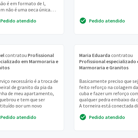
não é em formato de l,
m não é uma peça única.
m trocados os armários e
Pedido atendido
Pedido atendido
part...
el
contratou
Profissional
Maria Eduarda
contratou
cializado em Marmoraria e
Profissional especializado
itos
Marmoraria e Granitos
rviço necessário é a troca de
Basicamente preciso que se
eiral de granito da pia da
feito reforço na colagem da
nha de meu apartamento,
cuba e fazer um reforço co
quebrou e tem que ser
qualquer pedra embaixo da 
tituído por um novo
A torneira está conectada d
na cuba e a utilização da
Pedido atendido
Pedido atendido
torneira es...