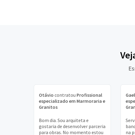
Vej
Es
Otávio
contratou
Profissional
Gael
especializado em Marmoraria e
espe
Granitos
Gran
Bom dia. Sou arquiteta e
Serv
gostaria de desenvolver parceria
banc
para obras. No momento estou
na p