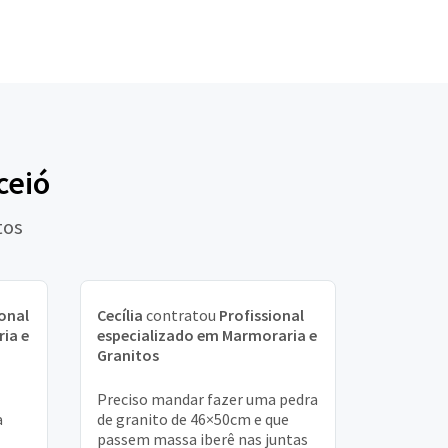
ceió
tos
ional
Cecília
contratou
Profissional
ia e
especializado em Marmoraria e
Granitos
Preciso mandar fazer uma pedra
a
de granito de 46×50cm e que
passem massa iberê nas juntas