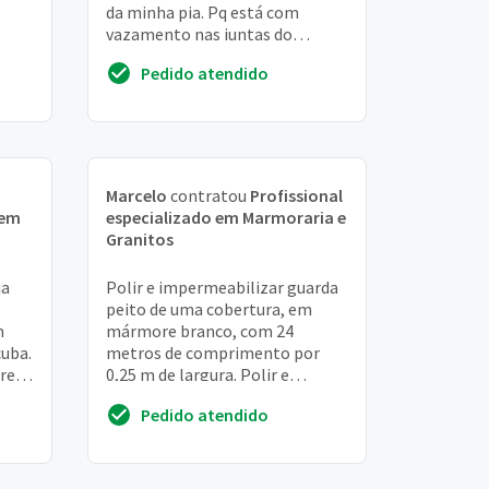
da minha pia. Pq está com
vazamento nas juntas do
fronte-espicio.
Pedido atendido
Marcelo
contratou
Profissional
 em
especializado em Marmoraria e
Granitos
ja
Polir e impermeabilizar guarda
peito de uma cobertura, em
m
mármore branco, com 24
cuba.
metros de comprimento por
ireto
0,25 m de largura. Polir e
impermeabilizar duas pias de
Pedido atendido
banheiro de granito de 1...