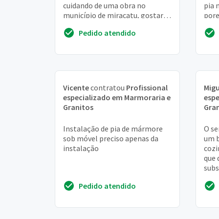
cuidando de uma obra no
pia 
município de miracatu, gostaria
pore
de saber também se atende
Fora
Pedido atendido
nesta região.
uma 
Vicente
contratou
Profissional
Migu
especializado em Marmoraria e
espe
Granitos
Gran
Instalação de pia de mármore
O se
sob móvel preciso apenas da
um b
instalação
cozi
que 
subs
Pedido atendido