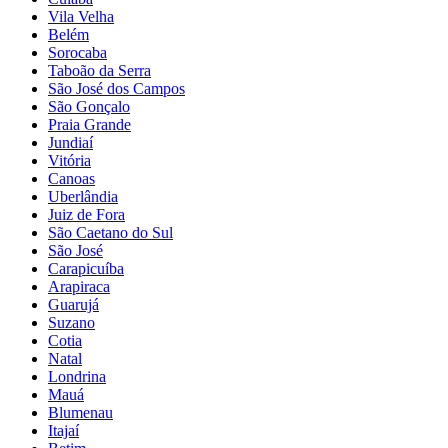
Vila Velha
Belém
Sorocaba
Taboão da Serra
São José dos Campos
São Gonçalo
Praia Grande
Jundiaí
Vitória
Canoas
Uberlândia
Juiz de Fora
São Caetano do Sul
São José
Carapicuíba
Arapiraca
Guarujá
Suzano
Cotia
Natal
Londrina
Mauá
Blumenau
Itajaí