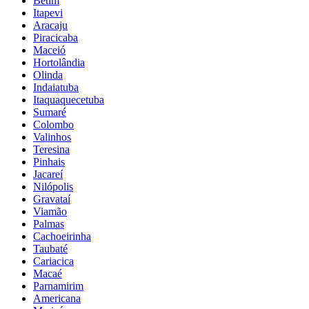
Betim
Itapevi
Aracaju
Piracicaba
Maceió
Hortolândia
Olinda
Indaiatuba
Itaquaquecetuba
Sumaré
Colombo
Valinhos
Teresina
Pinhais
Jacareí
Nilópolis
Gravataí
Viamão
Palmas
Cachoeirinha
Taubaté
Cariacica
Macaé
Parnamirim
Americana