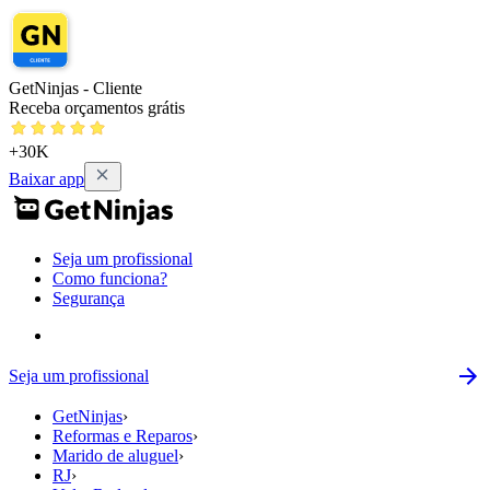
GetNinjas - Cliente
Receba orçamentos grátis
+30K
Baixar app
Seja um profissional
Como funciona?
Segurança
Seja um profissional
GetNinjas
›
Reformas e Reparos
›
Marido de aluguel
›
RJ
›