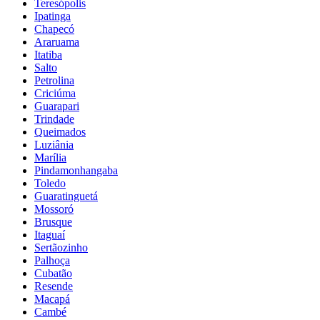
Teresópolis
Ipatinga
Chapecó
Araruama
Itatiba
Salto
Petrolina
Criciúma
Guarapari
Trindade
Queimados
Luziânia
Marília
Pindamonhangaba
Toledo
Guaratinguetá
Mossoró
Brusque
Itaguaí
Sertãozinho
Palhoça
Cubatão
Resende
Macapá
Cambé