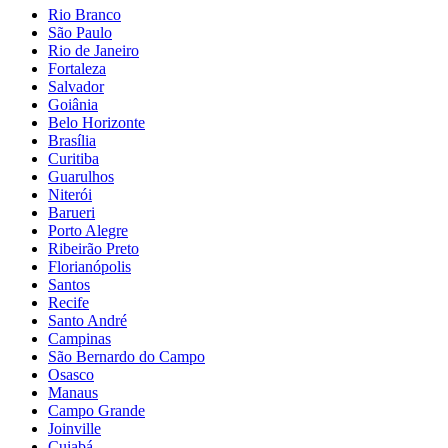
Rio Branco
São Paulo
Rio de Janeiro
Fortaleza
Salvador
Goiânia
Belo Horizonte
Brasília
Curitiba
Guarulhos
Niterói
Barueri
Porto Alegre
Ribeirão Preto
Florianópolis
Santos
Recife
Santo André
Campinas
São Bernardo do Campo
Osasco
Manaus
Campo Grande
Joinville
Cuiabá