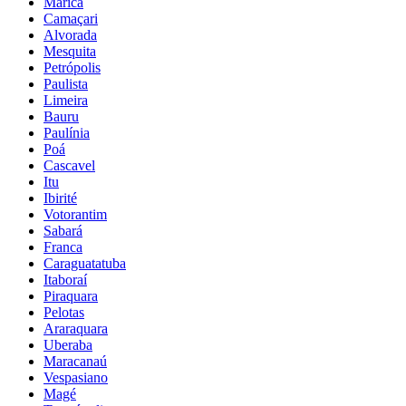
Maricá
Camaçari
Alvorada
Mesquita
Petrópolis
Paulista
Limeira
Bauru
Paulínia
Poá
Cascavel
Itu
Ibirité
Votorantim
Sabará
Franca
Caraguatatuba
Itaboraí
Piraquara
Pelotas
Araraquara
Uberaba
Maracanaú
Vespasiano
Magé