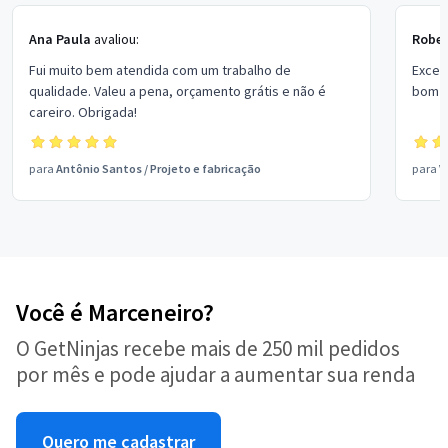
Ana Paula
avaliou:
Rober
Fui muito bem atendida com um trabalho de
Excel
qualidade. Valeu a pena, orçamento grátis e não é
bom p
careiro. Obrigada!
para
Antônio Santos
/
Projeto e fabricação
para
V
Você é Marceneiro?
O GetNinjas recebe mais de 250 mil pedidos
por mês e pode ajudar a aumentar sua renda
Quero me cadastrar