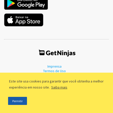
Imprensa
Termos de Uso
Política de Privacidade
Este site usa cookies para garantir que você obtenha a melhor
experiência em nosso site.
Saiba mais
©2011 - 2026, GetNinjas LTDA. CNPJ 55.744.877/0001-89 - Rua Dr.
Permitir
Fernandes Coelho, 85 - 3º andar - São Paulo/SP - Brasil
;