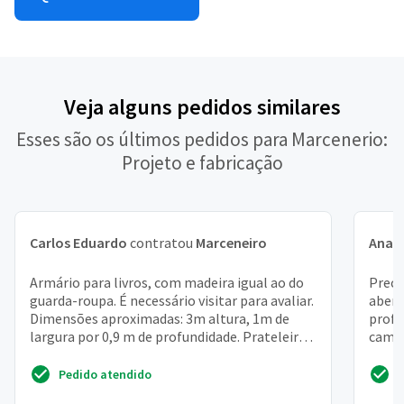
Veja alguns pedidos similares
Esses são os últimos pedidos para Marcenerio:
Projeto e fabricação
Carlos Eduardo
contratou
Marceneiro
Ana
c
Armário para livros, com madeira igual ao do
Preci
guarda-roupa. É necessário visitar para avaliar.
abert
Dimensões aproximadas: 3m altura, 1m de
profu
largura por 0,9 m de profundidade. Prateleiras
cama 
precis...
Pedido atendido