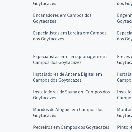
Goytacazes
dos Go
Encanadores em Campos dos
Engenh
Goytacazes
Goytac
Especialistas em Lareira em Campos
Especi
dos Goytacazes
dos Go
Especialistas em Terraplanagem em
Fretes
Campos dos Goytacazes
Goytac
Instaladores de Antena Digital em
Instala
Campos dos Goytacazes
Campos
Instaladores de Sauna em Campos dos
Instala
Goytacazes
Campos
Maridos de Aluguel em Campos dos
Montad
Goytacazes
Goytac
Pedreiros em Campos dos Goytacazes
Pintor