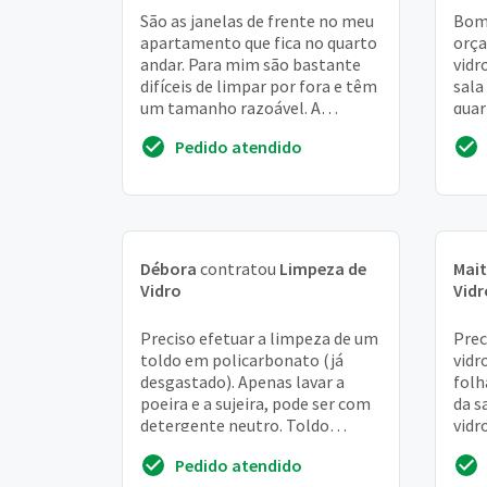
São as janelas de frente no meu
Bom 
apartamento que fica no quarto
orça
andar. Para mim são bastante
vidr
difíceis de limpar por fora e têm
sala
um tamanho razoável. A
quar
primeira fachada tem cerca de
agua
Pedido atendido
2,5m de ...
Débora
contratou
Limpeza de
Mai
Vidro
Vidr
Preciso efetuar a limpeza de um
Prec
toldo em policarbonato (já
vidr
desgastado). Apenas lavar a
folh
poeira e a sujeira, pode ser com
da s
detergente neutro. Toldo
vidr
retrátil, apartamento térreo
limp
Pedido atendido
com 