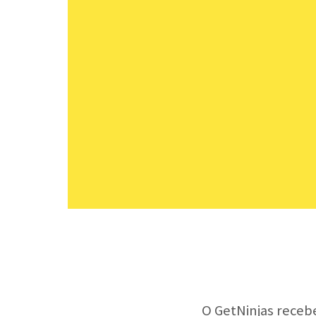
O GetNinjas receb