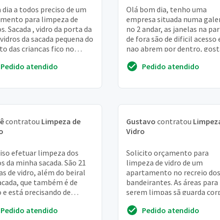
dia a todos preciso de um
Olá bom dia, tenho uma
mento para limpeza de
empresa situada numa gale
os. Sacada , vidro da porta da
no 2 andar, as janelas na pa
 vidros da sacada pequena do
de fora são de dificil acesso 
to das crianças fico no
nao abrem por dentro, gost
rdo. Att, eliseu
de mais informação sobre
Pedido atendido
Pedido atendido
preço, pois não...
tê
contratou
Limpeza de
Gustavo
contratou
Limpez
o
Vidro
iso efetuar limpeza dos
Solicito orçamento para
os da minha sacada. São 21
limpeza de vidro de um
as de vidro, além do beiral
apartamento no recreio do
acada, que também é de
bandeirantes. As áreas para
o e está precisando de
serem limpas sã guarda cor
eza. Cerca de 7 folhas estão
cortina de vidro da vara da, 
Pedido atendido
Pedido atendido
algum...
de vidro da sala e ...