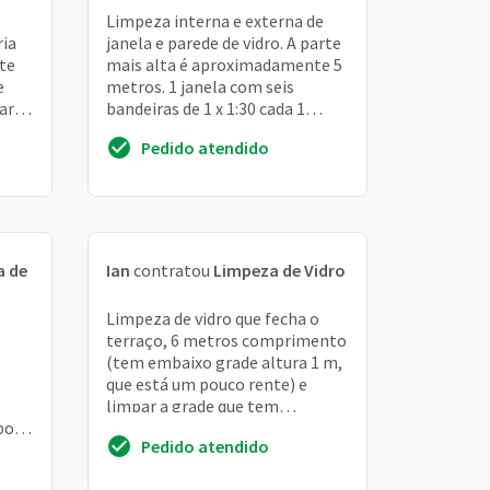
Limpeza interna e externa de
ria
janela e parede de vidro. A parte
rte
mais alta é aproximadamente 5
e
metros. 1 janela com seis
aria
bandeiras de 1 x 1:30 cada 1
parede de vidro em forma de
Pedido atendido
triângulo c...
a de
Ian
contratou
Limpeza de Vidro
Limpeza de vidro que fecha o
terraço, 6 metros comprimento
(tem embaixo grade altura 1 m,
s
que está um pouco rente) e
limpar a grade que tem
po e
comprimento de 3 m
Pedido atendido
porta