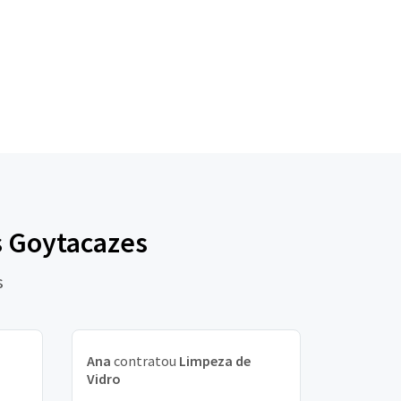
s Goytacazes
s
Ana
contratou
Limpeza de
Vidro