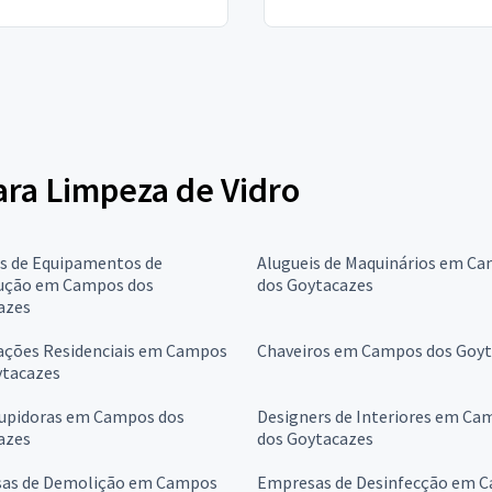
para Limpeza de Vidro
is de Equipamentos de
Alugueis de Maquinários em C
ução em Campos dos
dos Goytacazes
azes
ções Residenciais em Campos
Chaveiros em Campos dos Goy
ytacazes
upidoras em Campos dos
Designers de Interiores em Ca
azes
dos Goytacazes
as de Demolição em Campos
Empresas de Desinfecção em 