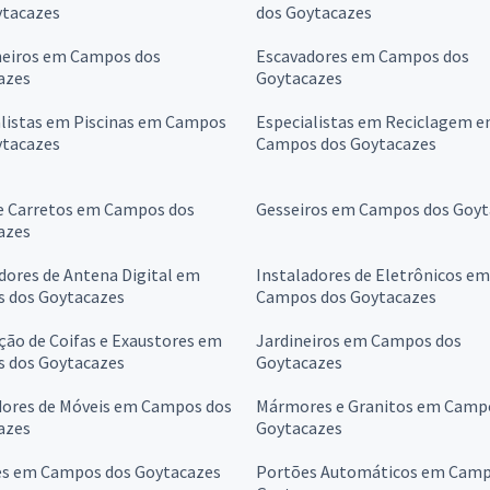
ytacazes
dos Goytacazes
eiros em Campos dos
Escavadores em Campos dos
azes
Goytacazes
alistas em Piscinas em Campos
Especialistas em Reciclagem 
ytacazes
Campos dos Goytacazes
 e Carretos em Campos dos
Gesseiros em Campos dos Goyt
azes
dores de Antena Digital em
Instaladores de Eletrônicos em
 dos Goytacazes
Campos dos Goytacazes
ção de Coifas e Exaustores em
Jardineiros em Campos dos
 dos Goytacazes
Goytacazes
ores de Móveis em Campos dos
Mármores e Granitos em Camp
azes
Goytacazes
es em Campos dos Goytacazes
Portões Automáticos em Camp