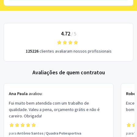
4.72
/
5
125226
clientes avaliaram nossos profissionais
Avaliações de quem contratou
Ana Paula
avaliou:
Rober
Fui muito bem atendida com um trabalho de
Excel
qualidade. Valeu a pena, orçamento grátis e não é
bom p
careiro. Obrigada!
para
Antônio Santos
/
Quadra Poliesportiva
para
V