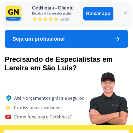
GetNinjas - Cliente
Receba orçamentos grátis
Baixar app
Entrar
+30K
Seja um profissional
Precisando de Especialistas em
Lareira em São Luís?
Até 4 orçamentos grátis e seguros
Profissionais avaliados
Como funciona o GetNinjas?