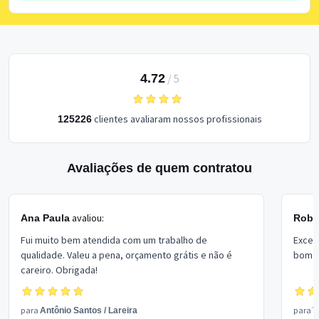
4.72
/
5
clientes avaliaram nossos profissionais
125226
Avaliações de quem contratou
avaliou:
Ana Paula
Rober
Fui muito bem atendida com um trabalho de
Excel
qualidade. Valeu a pena, orçamento grátis e não é
bom p
careiro. Obrigada!
para
para
Antônio Santos
/
Lareira
V