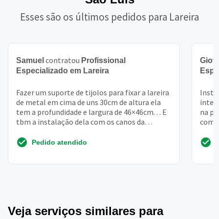
Esses são os últimos pedidos para Lareira
contratou
Samuel
Profissional
Giov
Especializado em Lareira
Espe
Fazer um suporte de tijolos para fixar a lareira
Insta
de metal em cima de uns 30cm de altura ela
inter
tem a profundidade e largura de 46×46cm. . . E
na pa
tbm a instalação dela com os canos da
com a
chaminé
Pedido atendido
Veja serviços similares para