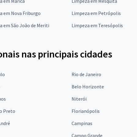
a em Maricá
Limpeza em Mesquita
a em Nova Friburgo
Limpeza em Petrópolis
a em São João de Meriti
Limpeza em Teresópolis
onais nas principais cidades
ulo
Rio de Janeiro
a
Belo Horizonte
hos
Niterói
o Preto
Florianópolis
André
Campinas
s
Campo Grande