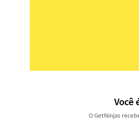
Você 
O GetNinjas receb