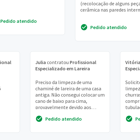
(recolocação de alguns peç
cerâmica nas paredes intern
Pedido atendido
Pedido atendido
sional
Julia
contratou
Profissional
Vitóri
Especializado em Lareira
Especi
Preciso da limpeza de uma
Solici
5
chaminé de lareira de uma casa
limpez
antiga. Não consegui colocar um
churra
cano de baixo para cima,
compri
provavelmente devido aos
tubula
angulos internos. Será
Churra
Pedido atendido
P
necessario subir no telha...
andar t