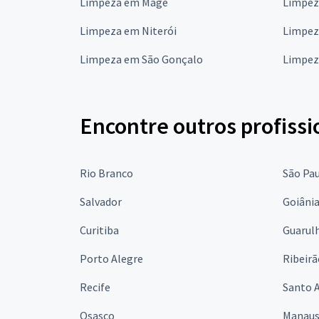
Limpeza em Magé
Limpez
Limpeza em Niterói
Limpez
Limpeza em São Gonçalo
Limpez
Encontre outros profissi
Rio Branco
São Pa
Salvador
Goiâni
Curitiba
Guarul
Porto Alegre
Ribeirã
Recife
Santo 
Osasco
Manau