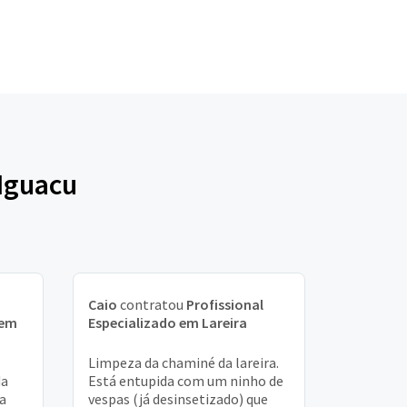
 Iguacu
Caio
contratou
Profissional
 em
Especializado em Lareira
Limpeza da chaminé da lareira.
da
Está entupida com um ninho de
ra
vespas (já desinsetizado) que