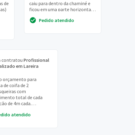
as de
caiu para dentro da chaminé e
as)
ficou em uma parte horizontal
da chaminé
Pedido atendido
a
contratou
Profissional
alizado em Lareira
to orçamento para
a de coifa de 2
squeiras com
mento total de cada
ção de 4m cada.
squeiras localizadas no
edido atendido
érreo do edificio