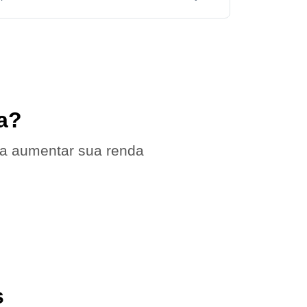
a?
 a aumentar sua renda
s