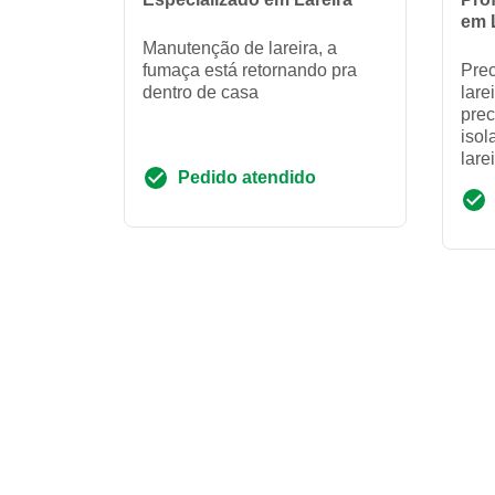
em 
Manutenção de lareira, a
fumaça está retornando pra
Prec
dentro de casa
lare
prec
isol
lare
Pedido atendido