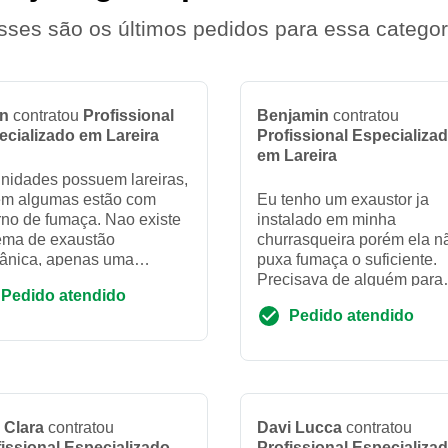
sses são os últimos pedidos para essa categor
n
contratou
Profissional
Benjamin
contratou
ecializado em Lareira
Profissional Especializa
em Lareira
nidades possuem lareiras,
ém algumas estão com
Eu tenho um exaustor ja
rno de fumaça. Nao existe
instalado em minha
ema de exaustão
churrasqueira porém ela n
ânica, apenas uma
puxa fumaça o suficiente.
miné. Precisamos saber se
Precisava de alguém para
Pedido atendido
te manutenção para as
subir no teto, olhar exausto
Pedido atendido
ra...
entender se preciso trocar/
ma...
 Clara
contratou
Davi Lucca
contratou
issional Especializado
Profissional Especializa