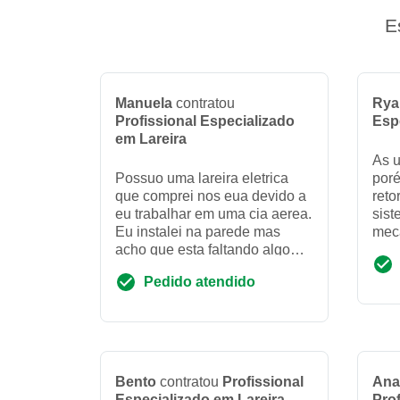
E
Manuela
contratou
Rya
Profissional Especializado
Esp
em Lareira
As u
Possuo uma lareira eletrica
por
que comprei nos eua devido a
reto
eu trabalhar em uma cia aerea.
sist
Eu instalei na parede mas
mec
acho que esta faltando algo
cha
para ela aquecer. Não sei se
exis
Pedido atendido
tenho que deixar...
larei
Bento
contratou
Profissional
Ana
Especializado em Lareira
Prof