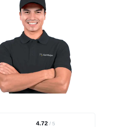
4.72
/
5