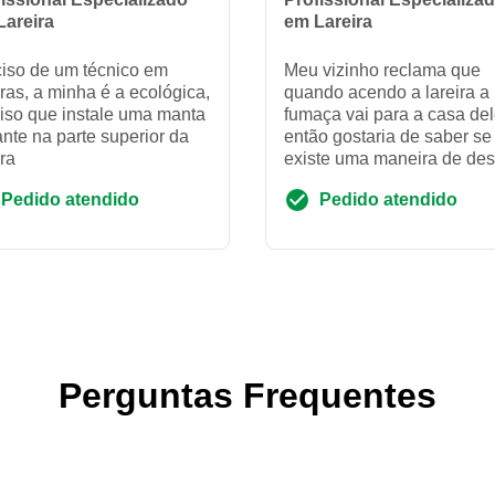
Lareira
em Lareira
iso de um técnico em
Meu vizinho reclama que
iras, a minha é a ecológica,
quando acendo a lareira a
iso que instale uma manta
fumaça vai para a casa de
ante na parte superior da
então gostaria de saber se
ira
existe uma maneira de des
essa fumaça para outro lu
Pedido atendido
Pedido atendido
via tubulação ou outra ...
Perguntas Frequentes