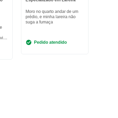
Moro no quarto andar de um
prédio, e minha lareira não
suga a fumaça
le
viar
Pedido atendido
gar