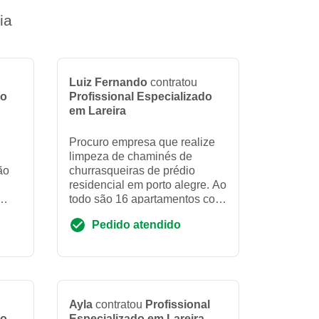
ia
Luiz Fernando
contratou
do
Profissional Especializado
em Lareira
Procuro empresa que realize
limpeza de chaminés de
ão
churrasqueiras de prédio
residencial em porto alegre. Ao
todo são 16 apartamentos com
r e
16 churrasqueiras
Pedido atendido
dar
Ayla
contratou
Profissional
do
Especializado em Lareira