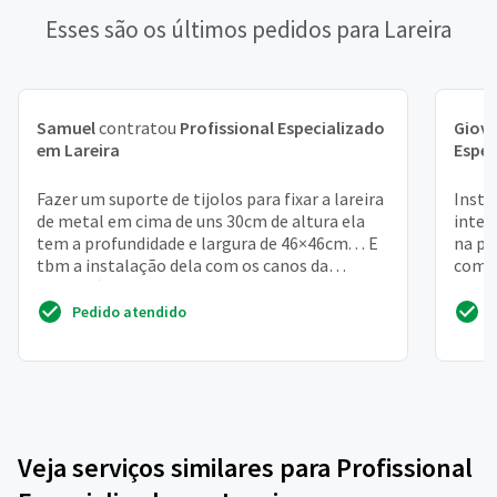
Esses são os últimos pedidos para Lareira
Samuel
contratou
Profissional Especializado
Giov
em Lareira
Espec
Fazer um suporte de tijolos para fixar a lareira
Insta
de metal em cima de uns 30cm de altura ela
inter
tem a profundidade e largura de 46×46cm. . . E
na pa
tbm a instalação dela com os canos da
com a
chaminé
Pedido atendido
Veja serviços similares para Profissional