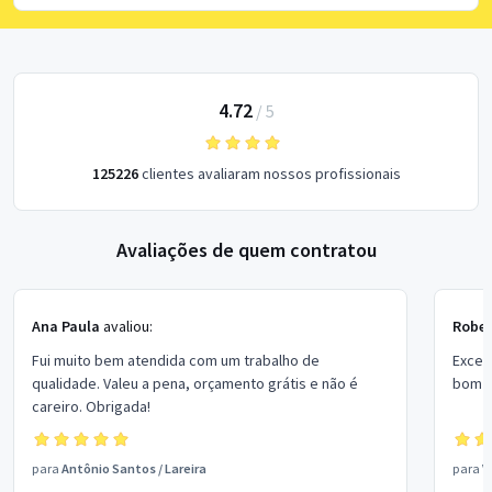
4.72
/
5
125226
clientes avaliaram nossos profissionais
Avaliações de quem contratou
Ana Paula
avaliou:
Rober
Fui muito bem atendida com um trabalho de
Excel
qualidade. Valeu a pena, orçamento grátis e não é
bom p
careiro. Obrigada!
para
Antônio Santos
/
Lareira
para
V