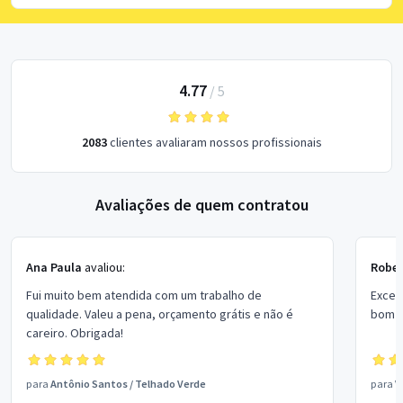
4.77
/
5
2083
clientes avaliaram nossos profissionais
Avaliações de quem contratou
Ana Paula
avaliou:
Rober
Fui muito bem atendida com um trabalho de
Excel
qualidade. Valeu a pena, orçamento grátis e não é
bom p
careiro. Obrigada!
para
Antônio Santos
/
Telhado Verde
para
V