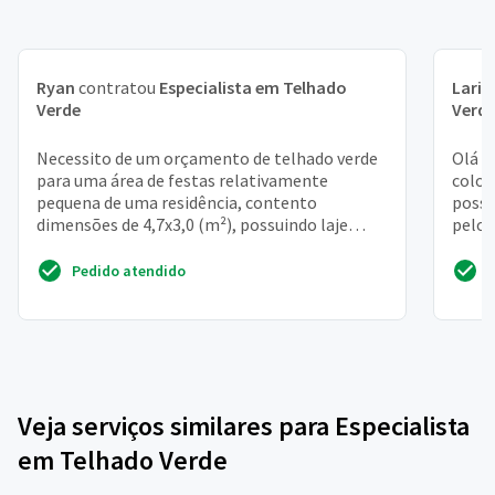
Ryan
contratou
Especialista em Telhado
Laris
Verde
Verd
Necessito de um orçamento de telhado verde
Olá a
para uma área de festas relativamente
coloc
pequena de uma residência, contento
possa
dimensões de 4,7x3,0 (m²), possuindo laje
pelo 
dimensionada prevendo cargas...
estrut
Pedido atendido
Veja serviços similares para Especialista
em Telhado Verde